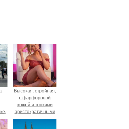
а
Высокая, стройная,
с фарфоровой
кожей и тонкими
ке,
аристократичными
8
чертами, эль
выглядит так, будто