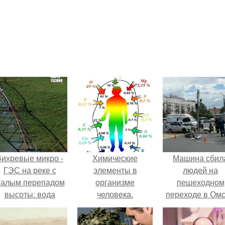
Вихревые микро -
Химические
Машина сбил
ГЭС на реке с
элементы в
людей на
алым перепадом
организме
пешеходном
высоты: вода
человека.
переходе в Омс
закручивается в
пострадали 
етонной камере и
человек.