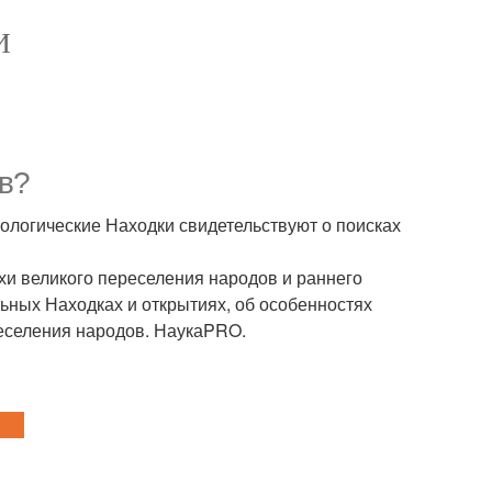
И
ов?
еологические Находки свидетельствуют о поисках
хи великого переселения народов и раннего
ьных Находках и открытиях, об особенностях
ереселения народов. НаукаPRO.