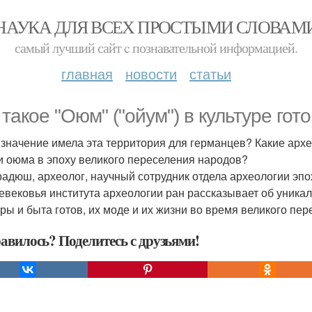
НАУКА ДЛЯ ВСЕХ ПРОСТЫМИ СЛОВАМ
самый лучший сайт c познавательной информацией.
главная
новости
статьи
 такое "Оюм" ("ойум") в культуре гот
 значение имела эта территория для германцев? Какие арх
и оюма в эпоху великого переселения народов?
радюш, археолог, научный сотрудник отдела археологии эпо
евековья института археологии ран рассказывает об уникал
уры и быта готов, их моде и их жизни во время великого п
авилось? Поделитесь с друзьями!