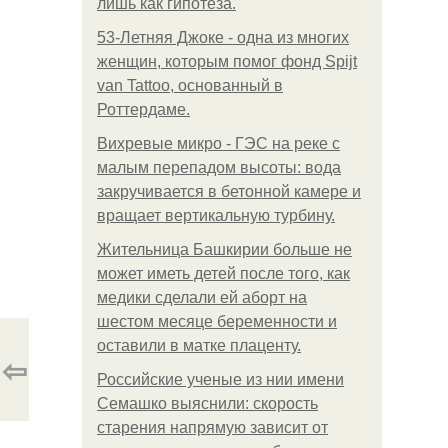
лишь как гипотеза.
53-Летняя Джоке - одна из многих
женщин, которым помог фонд Spijt
van Tattoo, основанный в
Роттердаме.
Вихревые микро - ГЭС на реке с
малым перепадом высоты: вода
закручивается в бетонной камере и
вращает вертикальную турбину.
Жительница Башкирии больше не
может иметь детей после того, как
медики сделали ей аборт на
шестом месяце беременности и
оставили в матке плаценту.
⇦
Российские ученые из нии имени
Семашко выяснили: скорость
старения напрямую зависит от