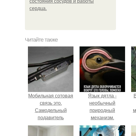
состояния сосудов и работы
сердца.
Читайте также
Мобильная сотовая
Язык дятла -
связь это.
необычный
Самодельный
природный
м
подавитель
механизм.
мобильной свзяи.
б