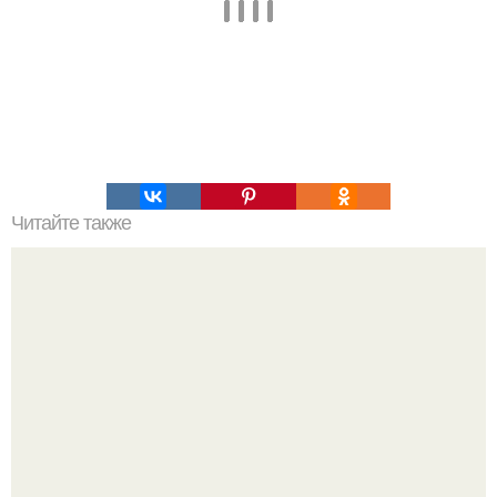
Читайте также
14 отличных советов, которые помогут вернуть обуви
великолепный вид.