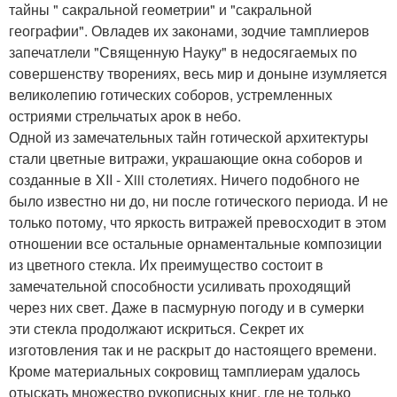
тайны " сакральной геометрии" и "сакральной
географии". Овладев их законами, зодчие тамплиеров
запечатлели "Священную Науку" в недосягаемых по
совершенству творениях, весь мир и доныне изумляется
великолепию готических соборов, устремленных
остриями стрельчатых арок в небо.
Одной из замечательных тайн готической архитектуры
стали цветные витражи, украшающие окна соборов и
созданные в XII - Xiii столетиях. Ничего подобного не
было известно ни до, ни после готического периода. И не
только потому, что яркость витражей превосходит в этом
отношении все остальные орнаментальные композиции
из цветного стекла. Их преимущество состоит в
замечательной способности усиливать проходящий
через них свет. Даже в пасмурную погоду и в сумерки
эти стекла продолжают искриться. Секрет их
изготовления так и не раскрыт до настоящего времени.
Кроме материальных сокровищ тамплиерам удалось
отыскать множество рукописных книг, где не только