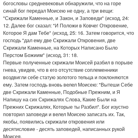
богословы средневековья обнаружили, что на горе
синай бог передал Моисею не одну, а три вещи:
"Скрижали Каменные, и Закон, и Заповеди" (исход, 24:
12. Далее бог сказал: "И Положи в Ковчег Откровение,
Которое Я дам Тебе" (исход, 25: 16. Затем говорится, что
господь "дал ему две Скрижали Откровения, две
Скрижали Каменные, на Которых Написано Было
Перстом Божиим" (исход, 31: 18.
Первые полученные скрижали Моисей разбил в порыве
гнева, увидев, что в его отсутствие соплеменники
воздвигли себе статую золотого тельца и поклоняются
ему. Затем господь вновь велел Моисею: "Вытеши Себе
две Скрижали Каменные, Подобные Прежним, и Я
Напишу на сих Скрижалях Слова, Какие Были на
Прежних Скрижалях, Которые ты Разбил". Бог изустно
повторил заповеди и велел Моисею записать их. Так,
якобы, появились скрижали откровения или
десятисловие - десять заповедей, написанных рукой
Моисея.