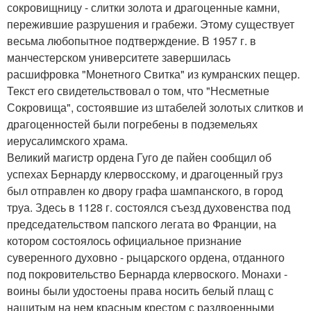
сокровищницу - слитки золота и драгоценные камни,
пережившие разрушения и грабежи. Этому существует
весьма любопытное подтверждение. В 1957 г. в
манчестерском университете завершилась
расшифровка "Монетного Свитка" из кумранских пещер.
Текст его свидетельствовал о том, что "Несметные
Сокровища", состоявшие из штабелей золотых слитков и
драгоценностей были погребены в подземельях
иерусалимского храма.
Великий магистр ордена Гуго де пайен сообщил об
успехах Бернарду клервосскому, и драгоценный груз
был отправлен ко двору графа шампанского, в город
труа. Здесь в 1128 г. состоялся съезд духовенства под
председательством папского легата во Франции, на
котором состоялось официальное признание
суверенного духовно - рыцарского ордена, отданного
под покровительство Бернарда клервоского. Монахи -
воины были удостоены права носить белый плащ с
нашитым на нем красным крестом с раздвоенными