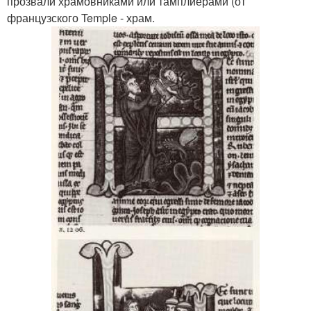
прозвали храмовниками или тамплиерами (от
французского Temple - храм.