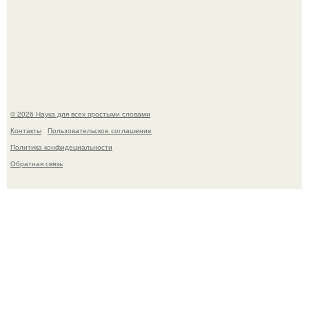
33-Летняя Алиша макдугалл принимала препараты для
похудения на фоне полиэндокринного метаболического
овариального синдрома.
© 2026 Наука для всех простыми словами
Контакты
Пользовательское соглашение
Политика конфидециальности
Обратная связь