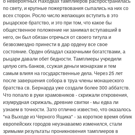
о невероятных Находках тамплиеров распространилась
по свету, и крупные пожертвования сыпались на них со
всех сторон. Росло число желающих вступить в это
рыцарское братство, и это при том, что какое бы
общественное положение ни занимал вступавший в
него, он был обязан отречься от своего титула и
безвозмездно принести в дар ордену все свое
состояние. Орден обладал сказочными богатствами, а
рыцари давали обет бедности. Тамплиеры учредили
целую сеть банков, ссужая деньги монархам и тем
самым влияя на государственные дела. Через 25 лет
после завершения собора в труа члены монашеского
братства св. Бернарда уже создали более 300 аббатств.
Что попало в руки храмовников - скрижали откровения,
изумрудная скрижаль, древние свитки - мы едва ли
узнаем в точности. Зато отлично известно, что оказалось
"на Выходе из Черного Ящика" - за короткое время облик
европейских городов неузнаваемо изменился, стали
зримыми результаты проникновения тамплиеров в