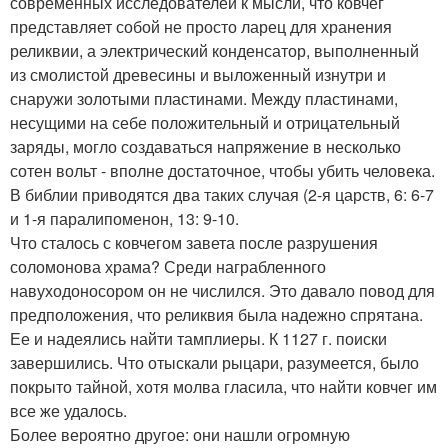
современных исследователей к мысли, что ковчег
представляет собой не просто ларец для хранения
реликвии, а электрический конденсатор, выполненный
из смолистой древесины и выложенный изнутри и
снаружи золотыми пластинами. Между пластинами,
несущими на себе положительный и отрицательный
заряды, могло создаваться напряжение в несколько
сотен вольт - вполне достаточное, чтобы убить человека.
В библии приводятся два таких случая (2-я царств, 6: 6-7
и 1-я паралипоменон, 13: 9-10.
Что сталось с ковчегом завета после разрушения
соломонова храма? Среди награбленного
навуходоносором он не числился. Это давало повод для
предположения, что реликвия была надежно спрятана.
Ее и надеялись найти тамплиеры. К 1127 г. поиски
завершились. Что отыскали рыцари, разумеется, было
покрыто тайной, хотя молва гласила, что найти ковчег им
все же удалось.
Более вероятно другое: они нашли огромную