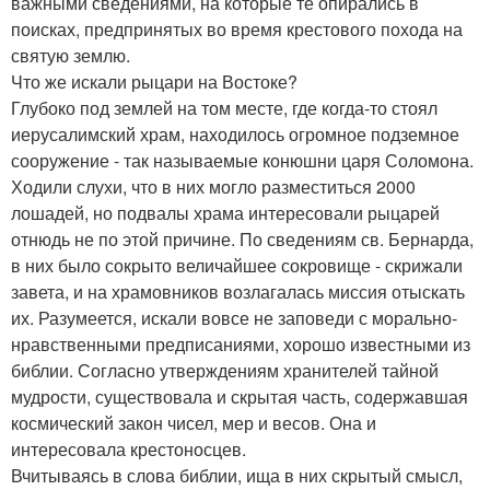
важными сведениями, на которые те опирались в
поисках, предпринятых во время крестового похода на
святую землю.
Что же искали рыцари на Востоке?
Глубоко под землей на том месте, где когда-то стоял
иерусалимский храм, находилось огромное подземное
сооружение - так называемые конюшни царя Соломона.
Ходили слухи, что в них могло разместиться 2000
лошадей, но подвалы храма интересовали рыцарей
отнюдь не по этой причине. По сведениям св. Бернарда,
в них было сокрыто величайшее сокровище - скрижали
завета, и на храмовников возлагалась миссия отыскать
их. Разумеется, искали вовсе не заповеди с морально-
нравственными предписаниями, хорошо известными из
библии. Согласно утверждениям хранителей тайной
мудрости, существовала и скрытая часть, содержавшая
космический закон чисел, мер и весов. Она и
интересовала крестоносцев.
Вчитываясь в слова библии, ища в них скрытый смысл,