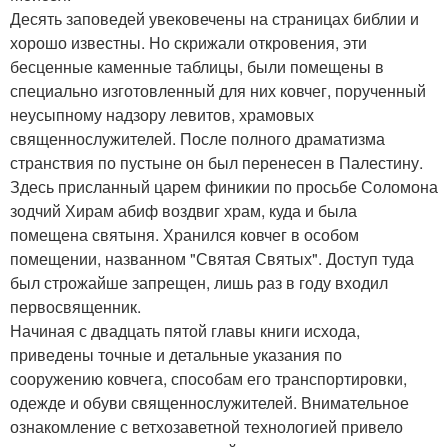
Десять заповедей увековечены на страницах библии и
хорошо известны. Но скрижали откровения, эти
бесценные каменные таблицы, были помещены в
специально изготовленный для них ковчег, порученный
неусыпному надзору левитов, храмовых
священнослужителей. После полного драматизма
странствия по пустыне он был перенесен в Палестину.
Здесь присланный царем финикии по просьбе Соломона
зодчий Хирам абиф воздвиг храм, куда и была
помещена святыня. Хранился ковчег в особом
помещении, названном "Святая Святых". Доступ туда
был строжайше запрещен, лишь раз в году входил
первосвященник.
Начиная с двадцать пятой главы книги исхода,
приведены точные и детальные указания по
сооружению ковчега, способам его транспортировки,
одежде и обуви священнослужителей. Внимательное
ознакомление с ветхозаветной технологией привело