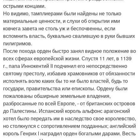
острыми концами.
Но видимо, тамплиерами были найдены не только
материальные ценности, и слухи об открытии ими
ковчега завета не столь уж и беспочвенны, если
вспомнить власть, буквально свалившую в руки бывших
пилигримов.
После похода орден быстро занял видное положение во
всех сферах европейской жизни. Спустя 11 лет, в 1139
г., папа Иннокентий II подчинил его непосредственно
святому престолу, избавив храмовников от обязанности
исполнять волю каких бы то ни было властей, будь то
государи, правительства или епископы. Ордену были
пожалованы обширные земельные владения,
разбросанные по всей Европе, - от британских островов
до Палестины. Испанский король альфонс арагонский
хотел было передать им в наследство свое королевство,
но столкнулся с сопротивлением подданных; английский
король Генрих I наградил орден богатыми дарами. Весть