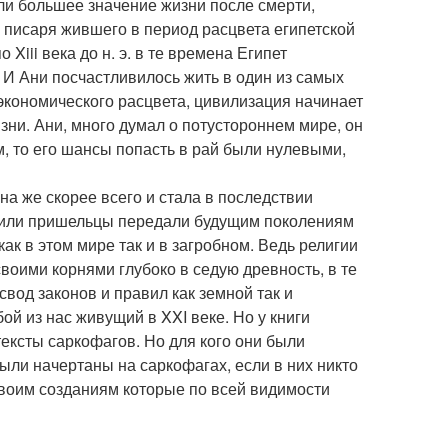
ли большее значение жизни после смерти,
, писаря жившего в период расцвета египетской
 Xiii века до н. э. в те времена Египет
 И Ани посчастливилось жить в один из самых
экономического расцвета, цивилизация начинает
зни. Ани, много думал о потустороннем мире, он
, то его шансы попасть в рай были нулевыми,
на же скорее всего и стала в последствии
, или пришельцы передали будущим поколениям
ак в этом мире так и в загробном. Ведь религии
воими корнями глубоко в седую древность, в те
свод законов и правил как земной так и
ой из нас живущий в XXI веке. Но у книги
тексты саркофагов. Но для кого они были
ыли начертаны на саркофагах, если в них никто
своим созданиям которые по всей видимости