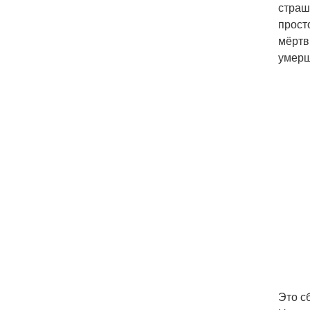
страш
прост
мёртв
умерш
Это с