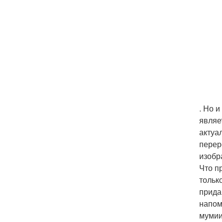
. Но 
являе
актуа
перер
изобр
Что п
тольк
прида
напом
мумии