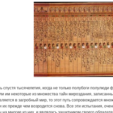
ь спустя тысячелетия, когда не только полубоги полулюди 
ли им некоторые из множества тайн мироздания, записанных
вляется в загробный мир, то этот путь сопровождается мн
и их прежде чем возродится снова. Все эти испытания, оче
ы на многие из них, и являлась защитником своего обладате