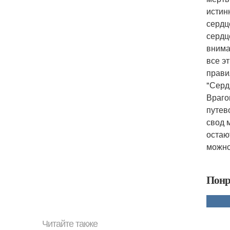
истин
сердц
сердц
внима
все э
прави
"Серд
Враго
путев
свод 
остаю
можно
Понр
Читайте также