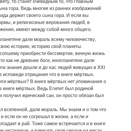
ету, то станет очевидным то, что главным
сына гора. Ведь многие из ранних изображений
ида держит своего сына гора. И если вы
нормы, и религиозные верования людей, в
ожения, имеют между собой много общего.
планетяне дали мораль всему человечеству,
 свою историю, историю свой планеты.
усопшему приобрести бессмертие, вечную жизнь
кто как не древние боги, инопланетяне дали
 эти знания дошли и до нас людей живущих в XXI
в исповеди отрицания что в книге мёртвых.
иги мёртвых? В книге мёртвых нет упоминания о
 в книге мёртвых. Ведь Египет был родиной
 получил жреческий сан, он просто обязан был
л вселенной, дали мораль. Мы знаем и о том что
 если он не согрешал в жизни, а если и
опадает в рай. Тоже самое встречается и в книге
е чистилище, и взвесить свое сердце на весах