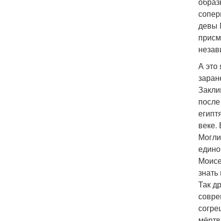
образ
сопер
девы 
присм
незав
А это
заран
Закли
после
египт
веке.
Могли
едино
Моисе
знать 
Так д
совре
согре
мёртв