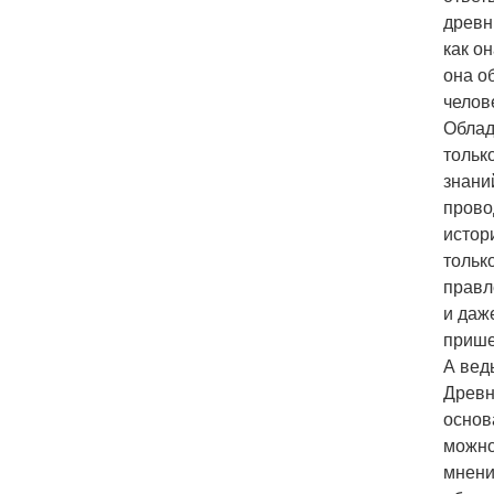
древн
как о
она о
челов
Облад
тольк
знани
прово
истор
тольк
правл
и даж
прише
А вед
Древн
основ
можно
мнени