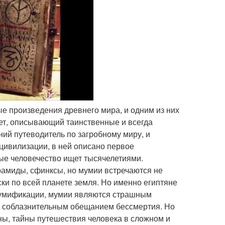
ные произведения древнего мира, и одним из них
ет, описывающий таинственные и всегда
ний путеводитель по загробному миру, и
цивилизации, в ней описано первое
рые человечество ищет тысячелетиями.
ирамиды, сфинксы, но мумии встречаются не
ски по всей планете земля. Но именно египтяне
 мумификации, мумии являются страшным
я соблазнительным обещанием бессмертия. Но
ны, тайны путешествия человека в сложном и