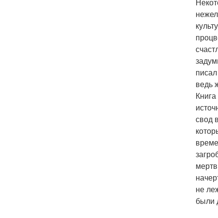
Некот
нежел
культу
процв
счаст
задум
писал
ведь 
Книга
источ
свод 
котор
време
загро
мертв
начер
не ле
были 