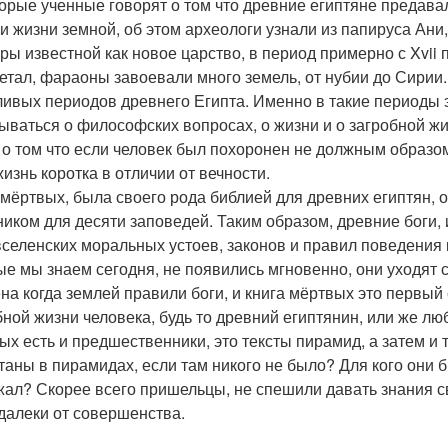
орые ученные говорят о том что древние египтяне предава
и жизни земной, об этом археологи узнали из папируса Ани
ры известной как новое царство, в период примерно с Xvii по
етал, фараоны завоевали много земель, от нубии до Сирии.
ливых периодов древнего Египта. Именно в такие периоды 
ываться о философских вопросах, о жизни и о загробной жи
 о том что если человек был похоронен не должным образом
жизнь коротка в отличии от вечности.
 мёртвых, была своего рода библией для древних египтян, о
ником для десяти заповедей. Таким образом, древние боги
вселенских моральных устоев, законов и правил поведения к
ые мы знаем сегодня, не появились мгновенно, они уходят с
на когда землей правили боги, и книга мёртвых это первый 
бной жизни человека, будь то древний египтянин, или же люб
ых есть и предшественники, это тексты пирамид, а затем и 
таны в пирамидах, если там никого не было? Для кого они б
жал? Скорее всего пришельцы, не спешили давать знания 
далеки от совершенства.