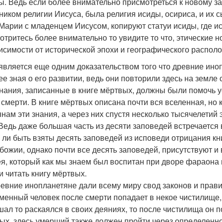
ы. Ведь если более внимательно присмотреться к новому зав
ником религии Иисуса, была религия исиды, осириса, и их 
Марии с младенцем Иисусом, копируют статуи исиды, где ис
отритесь более внимательно то увидите то что, этические 
исимости от исторической эпохи и географического распол
 является еще одним доказательством того что древние ино
ее зная о его развитии, ведь они повторили здесь на земле
нания, записанные в книге мёртвых, должны были помочь 
 смерти. В книге мёртвых описана почти вся вселенная, но 
янам эти знания, а через них спустя несколько тысячелетий
 Ведь даже большая часть из десяти заповедей встречается 
 ли быть взяты десять заповедей из исповеди отрицания кн
божии, однако почти все десять заповедей, присутствуют и
я, который как мы знаем был воспитан при дворе фараона и
и читать книгу мёртвых.
ревние инопланетяне дали всему миру свод законов и прави
менный человек после смерти попадает в некое чистилище, и
шал то раскаялся в своих деяниях, то после чистилища он п
ых, здесь умерший также должен пройти через определенно