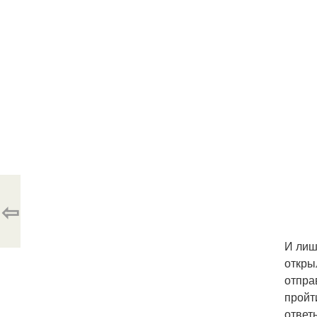
⇦
И лиш
откры
отпра
пройт
ответ