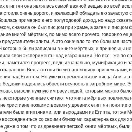
их египтян она являлась самой важной вещью во всей вселе
на стоила очень дорого, и желающий обладать ею зачастую 
бошлась примерно в его полугодовой доход, но надо сказат
еком, сначала он был писцом при храме, а затем и писцом 
ание книгой мёртвых, по мимо всего прочего, говорило еще 
о представители элиты. А это означало то что большая част
й которые были записаны в книге мёртвых, и пришельцы не
дили свои эксперименты над избранными. Но все - же по с
ии, наметился прогресс, ведь изначально, мумификация и з
о фараонов. Ведь это они были наполовину пришельцами, 
ения над Египтом. Но уже ко времени жизни писца Ани, а это
е бедняки надеялись обрести вечность в загробном мире. Эт
льцы, вывели нужную им расу людей, которым можно было 
ь некоторые ученные считают что книга мёртвых повлияла 
ие христиане позаимствовали у древних египтян понятие о р
атели были египтянами, или выходцами из Египта, тот же М
 воссоединиться со своими близкими характерна как для хр
е даже о том что из древнеегипетской книги мёртвых, был