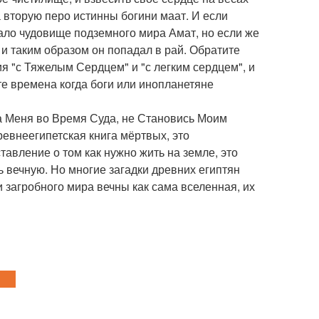
а вторую перо истинны богини маат. И если
ало чудовище подземного мира Амат, но если же
 и таким образом он попадал в рай. Обратите
я "с Тяжелым Сердцем" и "с легким сердцем", и
те времена когда боги или инопланетяне
а Меня во Время Суда, не Становись Моим
ревнеегипетская книга мёртвых, это
тавление о том как нужно жить на земле, это
 вечную. Но многие загадки древних египтян
и загробного мира вечны как сама вселенная, их