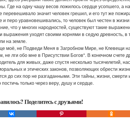
ны. Где на одну чашу весов ложилось сердце усопшего, а н
е перевешивало значит человек грешил, и его тут же пожир
е и перо уравновешивались, то человек был честен в жизни
ние, что у многих народностей, существуют такие выражени
ти выражения уходят своими корнями в седую древность, в 
ли на земле.
це моё, не Подведи Меня в Загробном Мире, не Клевещи н
м, не лги обо мне в Присутствии Богов". В конечном счете д
одитель для живых, даже спустя несколько тысячелетий, нас
моральных и этических законов, позволяющих обрести жизнь
тся до сих пор не разгаданными. Эти тайны, жизни, смерти 
 постичь только через веру, душу и сердце.
авилось? Поделитесь с друзьями!