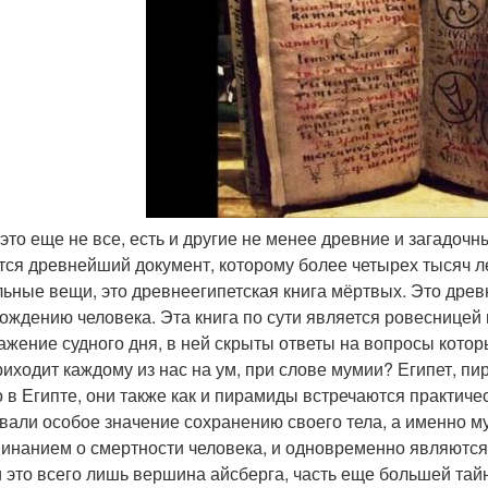
и это еще не все, есть и другие не менее древние и загадоч
тся древнейший документ, которому более четырех тысяч л
льные вещи, это древнеегипетская книга мёртвых. Это древ
ождению человека. Эта книга по сути является ровесницей 
ажение судного дня, в ней скрыты ответы на вопросы кото
риходит каждому из нас на ум, при слове мумии? Египет, п
о в Египте, они также как и пирамиды встречаются практиче
вали особое значение сохранению своего тела, а именно
инанием о смертности человека, и одновременно являютс
 это всего лишь вершина айсберга, часть еще большей тай