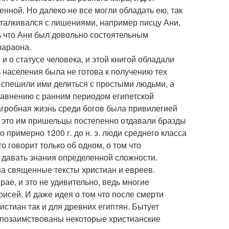
нной. Но далеко не все могли обладать ею, так
сталкивался с лишениями, например писцу Ани,
ь что Ани был довольно состоятельным
фараона.
и о статусе человека, и этой книгой обладали
ь населения была не готова к получению тех
 спешили ими делиться с простыми людьми, а
равнению с ранним периодом египетской
агробная жизнь среди богов была привилегией
и это им пришельцы постепенно отдавали бразды
 примерно 1200 г. до н. э. люди среднего класса
о говорит только об одном, о том что
давать знания определенной сложности.
на священные тексты христиан и евреев.
ае, и это не удивительно, ведь многие
оисей. И даже идея о том что после смерти
истиан так и для древних египтян. Бытует
и позаимствованы некоторые христианские