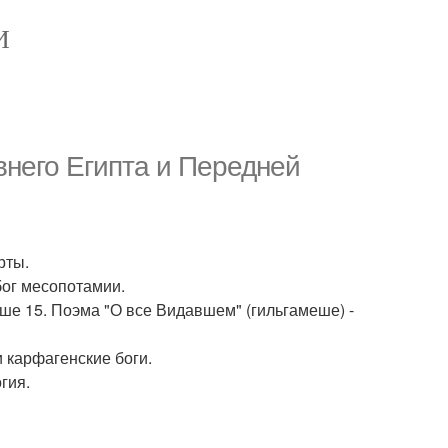
И
него Египта и Передней
рты.
бог месопотамии.
еше 15. Поэма "О все Видавшем" (гильгамеше) -
и карфагенские боги.
гия.