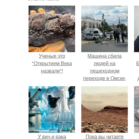
Ученые это
Машина сбила
"Открытием Века
людей на
Б
назвали"!
пешеходном
переходе в Омске,
пострадали 8
к
человек.
е
У вич и рака
Пока вы читаете