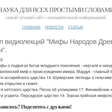
НАУКА ДЛЯ ВСЕХ ПРОСТЫМИ СЛОВАМ
самый лучший сайт c познавательной информацией.
главная
новости
статьи
л видиолекций "Мифы Народов Древ
и".
2:
ифы о подвигах богов младшего поколения - нергаля и нину
авилонский миф о происхождении имира. Мардук - главный 
оги ассирийского царства 14. Шумерские легенды о гильгам
ия открытия и сюжет.
оги хеттского царства. Песнь об улликумми 17. Финикийские 
оги угарита. Персидское царство 19. Зороастрийская мифоло
авилось? Поделитесь с друзьями!