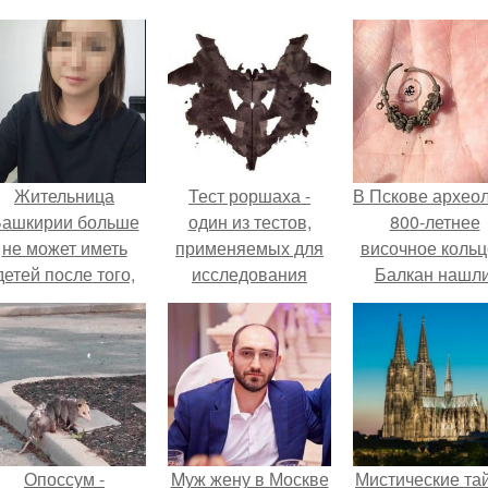
Жительница
Тест роршаха -
В Пскове архео
ашкирии больше
один из тестов,
800-летнее
не может иметь
применяемых для
височное кольц
детей после того,
исследования
Балкан нашли
ак медики сделали
личности и ее
й аборт на шестом
личностных
месяце
нарушений.
беременности и
оставили в матке
плаценту.
Опоссум -
Mуж жену в Москве
Мистические та