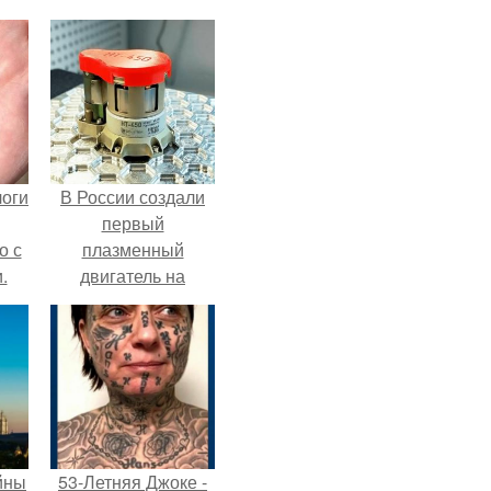
логи
В России создали
первый
о с
плазменный
.
двигатель на
криптоне.
йны
53-Летняя Джоке -