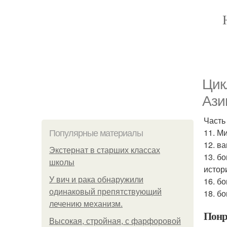
Цик
Ази
Часть 
11. М
Популярные материалы
12. в
Экстернат в старших классах
13. б
школы
истор
У вич и рака обнаружили
16. б
одинаковый препятствующий
18. б
лечению механизм.
Понр
Высокая, стройная, с фарфоровой