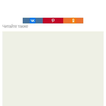
Читайте также
В калининградском парке засыпали песком бесплатную
Горку, чтобы дети катались на платной.