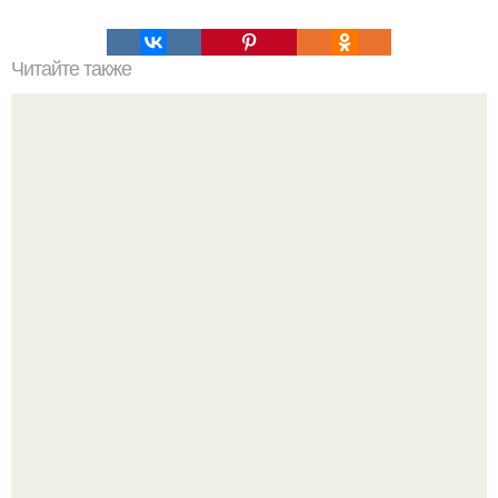
Читайте также
Онгон. Вхождение в ОНГОН. В бурятском шаманизме
термин онгон означает "Божество, дух".