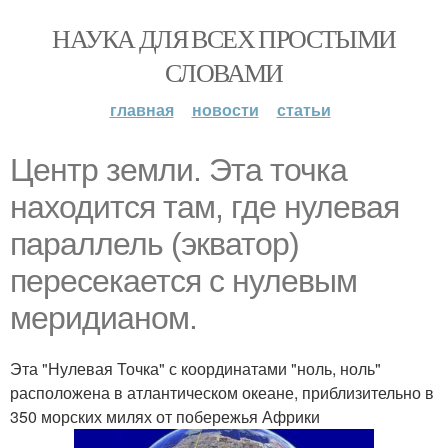
НАУКА ДЛЯ ВСЕХ ПРОСТЫМИ
СЛОВАМИ
главная
новости
статьи
Центр земли. Эта точка
находится там, где нулевая
параллель (экватор)
пересекается с нулевым
меридианом.
Эта "Нулевая Точка" с координатами "ноль, ноль"
расположена в атлантическом океане, приблизительно в
350 морских милях от побережья Африки