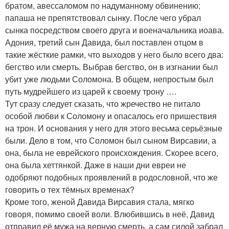
братом, авессаломом по надуманному обвинению;
папаша не препятствовал сынку. После чего убрал
сынка посредством своего друга и военачальника иоава.
Адония, третий сын Давида, был поставлен отцом в
такие жёсткие рамки, что выходов у него было всего два:
бегство или смерть. Выбрав бегство, он в изгнании был
убит уже людьми Соломона. В общем, непростым был
путь мудрейшего из царей к своему трону ….
Тут сразу следует сказать, что жречество не питало
особой любви к Соломону и опасалось его пришествия
на трон. И основания у него для этого весьма серьёзные
были. Дело в том, что Соломон был сыном Вирсавии, а
она, была не еврейского происхождения. Скорее всего,
она была хеттянкой. Даже в наши дни евреи не
одобряют подобных проявлений в родословной, что же
говорить о тех тёмных временах?
Кроме того, женой Давида Вирсавия стала, мягко
говоря, помимо своей воли. Влюбившись в неё, Давид
отправил её мужа на верную смерть, а сам силой забрал