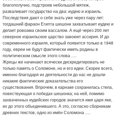
благополучно, подстроив небольшой мятеж,
разваливает государство на два: иудею и израиль.
Последствия дают о себе знать уже через пару лет:
тогдашний фараон Египта шешонк захватывает иудею и
делает ровоама своим вассалом. А ещё через 200 лет
северное израильское царство завоюет ассирия. И до
современного израиля, который появится только в 1948
году, евреи не будут фактически иметь родины в
политическом смысле этого слова ….
Жрецы же начинают всячески дискредитировать не
только память о Соломоне, но и его идеи. Скорее всего,
именно благодаря их деятельности до нас не дошли
никакие фактические доказательства его
существования. Впрочем, в карнаке сохранилась стела,
повествующая о победах шешонка; на ней, помимо
захваченных иудейских городов значится имя царя яке,
их до этого объединившего. А это, согласно сборникам
древних текстов, одно из имён Соломона ….