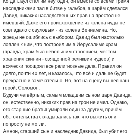
Когда Саул стал им неугоден, он вместе со всеми тремя
наследниками пал в битве у гальбоа, а царём сделался
Давид, никаких наследственных прав на престол не
имевший. Даже его происхождение из колена иуды не
совпадало с сауловым - из колена Вениамина. Но,
жрецы не ошиблись с выбором. Давид был настолько
лоялен к ним, что построил им в Иерусалиме храм
(правда, храм был небольшим строением, местом
хранения скинии - священной реликвии иудеев) и
всячески поощрял все религиозные дела. Правил он
долго, почти 40 лет, и казалось, что всё и дальше будет
прекрасно и замечательно. Но, вот на сцену вышел наш
герой, Соломон.
Будучи четвёртым, самым младшим сыном царя Давида,
он, естественно, никаких прав на трон не имел. Однако,
его старшие братья умирали один за другим, причём
обстоятельства складывались так, что выжить они
попросту не могли.
Амнон, старший сын и наследник Давида, был убит его