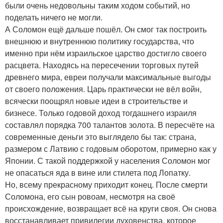
были очень недовольны таким ходом событий, но
поделать ничего не могли.
А Соломон ещё дальше пошёл. Он смог так построить
внешнюю и внутреннюю политику государства, что
именно при нём израильское царство достигло своего
расцвета. Находясь на пересечении торговых путей
древнего мира, евреи получали максимальные выгоды
от своего положения. Царь практически не вёл войн,
всячески поощрял новые идеи в строительстве и
бизнесе. Только годовой доход тогдашнего израиля
составлял порядка 700 талантов золота. В пересчёте на
современные деньги это выглядело бы так: страна,
размером с Латвию с годовым оборотом, примерно как у
Японии. С такой поддержкой у населения Соломон мог
не опасаться яда в вине или стилета под Лопатку.
Но, всему прекрасному приходит конец. После смерти
Соломона, его сын ровоам, несмотря на своё
происхождение, возвращает всё на круги своя. Он снова
восстанавливает привилегии духовенства, которое