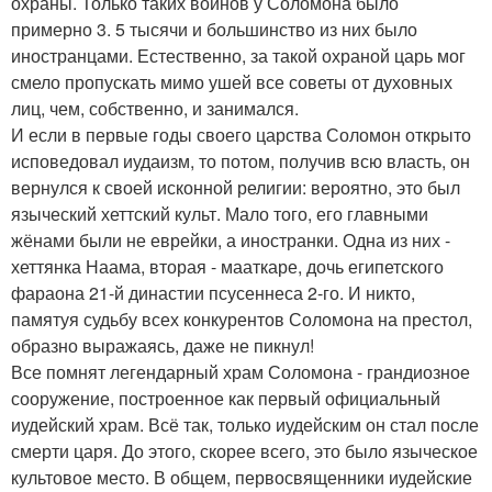
охраны. Только таких воинов у Соломона было
примерно 3. 5 тысячи и большинство из них было
иностранцами. Естественно, за такой охраной царь мог
смело пропускать мимо ушей все советы от духовных
лиц, чем, собственно, и занимался.
И если в первые годы своего царства Соломон открыто
исповедовал иудаизм, то потом, получив всю власть, он
вернулся к своей исконной религии: вероятно, это был
языческий хеттский культ. Мало того, его главными
жёнами были не еврейки, а иностранки. Одна из них -
хеттянка Наама, вторая - мааткаре, дочь египетского
фараона 21-й династии псусеннеса 2-го. И никто,
памятуя судьбу всех конкурентов Соломона на престол,
образно выражаясь, даже не пикнул!
Все помнят легендарный храм Соломона - грандиозное
сооружение, построенное как первый официальный
иудейский храм. Всё так, только иудейским он стал после
смерти царя. До этого, скорее всего, это было языческое
культовое место. В общем, первосвященники иудейские