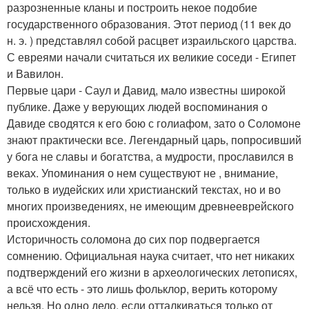
разрозненные кланы и построить некое подобие
государственного образования. Этот период (11 век до
н. э. ) представлял собой расцвет израильского царства.
С евреями начали считаться их великие соседи - Египет
и Вавилон.
Первые цари - Саул и Давид, мало известны широкой
публике. Даже у верующих людей воспоминания о
Давиде сводятся к его бою с голиафом, зато о Соломоне
знают практически все. Легендарный царь, попросивший
у бога не славы и богатства, а мудрости, прославился в
веках. Упоминания о нем существуют не , внимание,
только в иудейских или христианский текстах, но и во
многих произведениях, не имеющим древнееврейского
происхождения.
Историчность соломона до сих пор подвергается
сомнению. Официальная наука считает, что нет никаких
подтверждений его жизни в археологических летописях,
а всё что есть - это лишь фольклор, верить которому
нельзя. Но одно дело, если отталкиваться только от