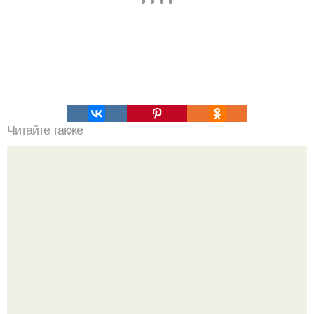
Читайте также
Кикуми Тоторо. Жертва маньяка кикуми тоторо или
номер 72.