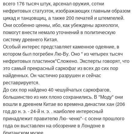
всего 176 тысяч штук, арсенал оружия, сотни
нефритовых статуэток, изображающих главным образом
цикад и танцовщиц, а также 200 печатей и штемпелей.
Они особенно ценны, ибо, как убеждены археологи,
помогут внести немало уточнений в политическую
систему древнего Китая.
Особый интерес представляет каменное одеяние, в
котором был погребен Лю-Ву. Оно " из четырех тысяч
нефритовых пластинок"Сложено. Эксперты говорят, что
это самый прекрасный саркофаг из всех до сих пор
найденных. Он частично разрушен и сейчас
реставрируется.
До сих пор найдено 40 чешуйчатых саркофагов,
большинство из них плохо сохранились. В "Моду" они
вошли в древнем Китае во времена династии хан (206
год до н. э. - 24-й н. э. . наиболее интересный
принадлежит правителю Лю- ченю"- с осени прошлого
года он выставлен на обозрение в Лондоне в
британском музее.