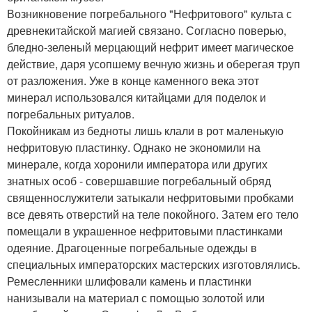
Возникновение погребального "Нефритового" культа с
древнекитайской магией связано. Согласно поверью,
бледно-зеленый мерцающий нефрит имеет магическое
действие, даря усопшему вечную жизнь и оберегая труп
от разложения. Уже в конце каменного века этот
минерал использовался китайцами для поделок и
погребальных ритуалов.
Покойникам из бедноты лишь клали в рот маленькую
нефритовую пластинку. Однако не экономили на
минерале, когда хоронили императора или других
знатных особ - совершавшие погребальный обряд
священнослужители затыкали нефритовыми пробками
все девять отверстий на теле покойного. Затем его тело
помещали в украшенное нефритовыми пластинками
одеяние. Драгоценные погребальные одежды в
специальных императорских мастерских изготовлялись.
Ремесленники шлифовали камень и пластинки
нанизывали на материал с помощью золотой или