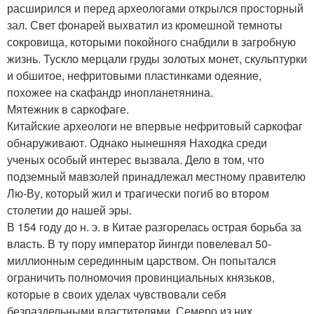
расширился и перед археологами открылся просторный
зал. Свет фонарей выхватил из кромешной темноты
сокровища, которыми покойного снабдили в загробную
жизнь. Тускло мерцали груды золотых монет, скульптурки
и обшитое, нефритовыми пластинками одеяние,
похожее на скафандр инопланетянина.
Мятежник в саркофаге.
Китайские археологи не впервые нефритовый саркофаг
обнаруживают. Однако нынешняя Находка среди
ученых особый интерес вызвала. Дело в том, что
подземный мавзолей принадлежал местному правителю
Лю-Ву, который жил и трагически погиб во втором
столетии до нашей эры.
В 154 году до н. э. в Китае разгорелась острая борьба за
власть. В ту пору император йингди повелевал 50-
миллионным серединным царством. Он попытался
ограничить полномочия провинциальных князьков,
которые в своих уделах чувствовали себя
безраздельными властителями. Семеро из них