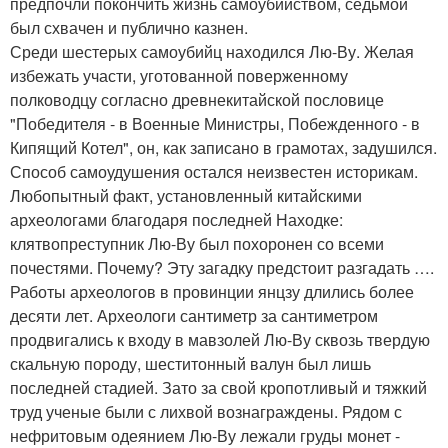
предпочли покончить жизнь самоубийством, седьмой
был схвачен и публично казнен.
Среди шестерых самоубийц находился Лю-Ву. Желая
избежать участи, уготованной поверженному
полководцу согласно древнекитайской пословице
"Победителя - в Военные Министры, Побежденного - в
Кипящий Котел", он, как записано в грамотах, задушился.
Способ самоудушения остался неизвестен историкам.
Любопытный факт, установленный китайскими
археологами благодаря последней Находке:
клятвопреступник Лю-Ву был похоронен со всеми
почестями. Почему? Эту загадку предстоит разгадать ….
Работы археологов в провинции янцзу длились более
десяти лет. Археологи сантиметр за сантиметром
продвигались к входу в мавзолей Лю-Ву сквозь твердую
скальную породу, шеститонный валун был лишь
последней стадией. Зато за свой кропотливый и тяжкий
труд ученые были с лихвой вознаграждены. Рядом с
нефритовым одеянием Лю-Ву лежали груды монет -