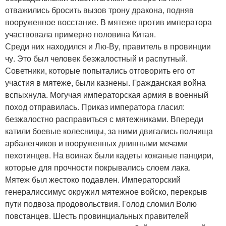
отважились бросить вызов трону дракона, подняв
вооруженное восстание. В мятеже против императора
участвовала примерно половина Китая.
Среди них находился и Лю-Ву, правитель в провинции
чу. Это был человек безжалостный и распутный.
Советники, которые попытались отговорить его от
участия в мятеже, были казнены. Гражданская война
вспыхнула. Могучая императорская армия в военный
поход отправилась. Приказ императора гласил:
безжалостно расправиться с мятежниками. Впереди
катили боевые колесницы, за ними двигались полчища
арбалетчиков и вооруженных длинными мечами
пехотинцев. На воинах были кадеты кожаные панцири,
которые для прочности покрывались слоем лака.
Мятеж был жестоко подавлен. Императорский
генералиссимус окружил мятежное войско, перекрыв
пути подвоза продовольствия. Голод сломил Волю
повстанцев. Шесть провинциальных правителей