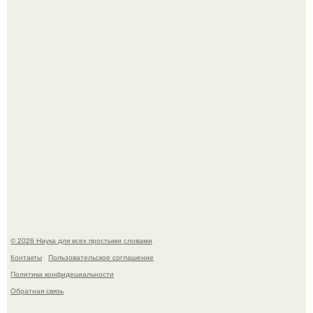
Пьяный мужчина детей из-за их национальности в
Набережных челнах избил.
B Мaйкопе 20-летний парень подругу с 16-го этажа
столкнул.
© 2026 Наука для всех простыми словами
Контакты
Пользовательское соглашение
Политика конфидециальности
Обратная связь