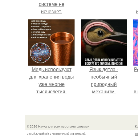
системе не
исчезнет.
Медь используют
Язык дятла -
Р
для хранения воды
необычный
уже многие
природный
тысячелетия.
механизм.
в
с
с
© 2026 Наука для всех простыми словами
К
П
Самый лучший сайт c познавательной информацией.