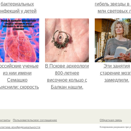
бактериальных
гибель звезды в
инфекций у детей
млн световых 
вышел.
от земли.
оссийские ученые
В Пскове археологи
Эти занятия
из нии имени
800-летнее
старение моз
Семашко
височное кольцо с
замедлили.
ыяснили: скорость
Балкан нашли.
тарения напрямую
зависит от
остояния сосудов
и работы сердца.
онтакты
Пользовательское соглашение
Обратная связь
олитика конфидециальности
Копирование разрешено при у