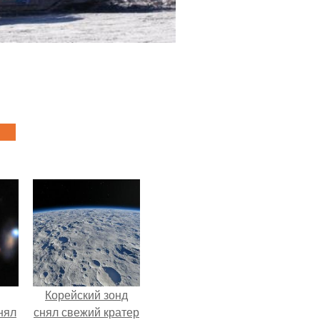
Корейский зонд
нял
снял свежий кратер