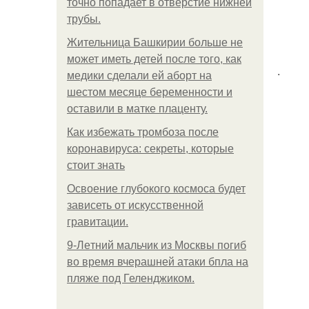
точно попадает в отверстие нижней
трубы.
Жительница Башкирии больше не
может иметь детей после того, как
.
медики сделали ей аборт на
шестом месяце беременности и
оставили в матке плаценту.
Как избежать тромбоза после
коронавируса: секреты, которые
стоит знать
Освоение глубокого космоса будет
зависеть от искусственной
гравитации.
9-Лeтний мaльчик из Москвы погиб
во время вчерашней атаки бпла на
пляже под Геленджиком.