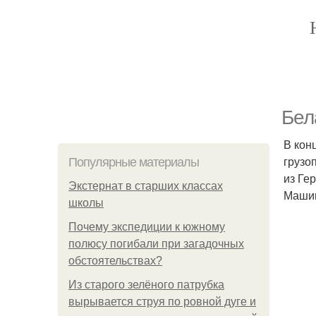
Бел
В кон
грузо
Популярные материалы
из Ге
Экстернат в старших классах
Машин
школы
Почему экспедиции к южному
полюсу погибали при загадочных
обстоятельствах?
Из старого зелёного патрубка
вырывается струя по ровной дуге и