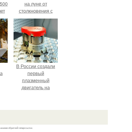
 500
на луне от
лет
столкновения с
обломком Falcon 9.
В России создали
га
первый
плазменный
двигатель на
криптоне.
казании обратной гиперссылки.