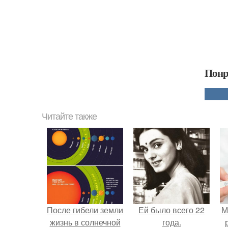
Понр
Читайте также
После гибели земли
Ей было всего 22
М
жизнь в солнечной
года.