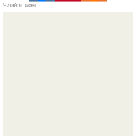
Читайте также
Алексей Ананенко Валерий Беспалов и Борис Баранов.
Забытые герои. Чернобыльские дайверы.
Высокая, стройная, с фарфоровой кожей и тонкими
аристократичными чертами, эль выглядит так, будто