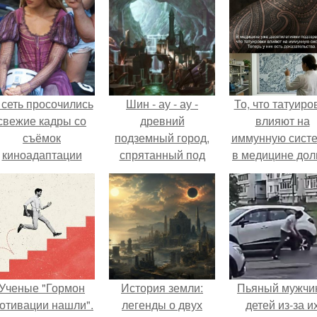
 сеть просочились
Шин - ау - ау -
То, что татуиро
свежие кадры со
древний
влияют на
съёмок
подземный город,
иммунную систе
киноадаптации
спрятанный под
в медицине дол
Рапунцель", и всё
долиной смерти.
время
внимание
рассматривало
моментально
лишь как гипоте
оказалось
риковано к Тиган
крофт.
Ученые "Гормон
История земли:
Пьяный мужчи
отивации нашли".
легенды о двух
детей из-за и