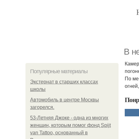
B н
Камер
погон
Популярные материалы
По ме
Экстернат в старших классах
огней
школы
Понр
Автомобиль в центре Москвы
загорелся.
53-Летняя Джоке - одна из многих
женщин, которым помог фонд Spijt
van Tattoo, основанный в