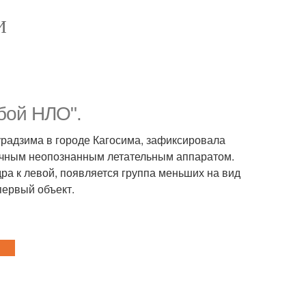
И
бой НЛО".
радзима в городе Кагосима, зафиксировала
ночным неопознанным летательным аппаратом.
дра к левой, появляется группа меньших на вид
первый объект.