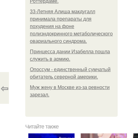
Роттердаме.
33-Летняя Алиша макдугалл
принимала препараты для
похудения на фоне
полиэндокринного метаболического
овариального синдрома.
Принцесса дании Изабелла пошла
служить в армию.
Опоссум - единственный сумчатый
обитатель северной америки.
⇦
Mуж жену в Москве из-за ревности
зарезал.
Читайте также