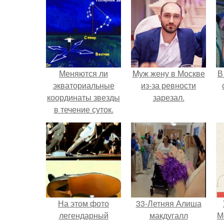
Меняются ли
Mуж жену в Москве
В
экваториальные
из-за ревности
координаты звезды
зарезал.
в течение суток.
Определение
"
географических
координат по
звездам.
п
На этом фото
33-Летняя Алиша
легендарный
макдугалл
М