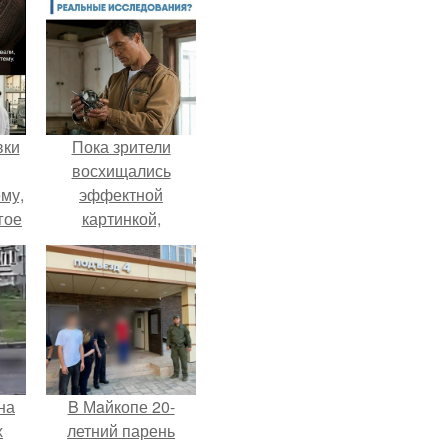
вки
Пока зрители
восхищались
му,
эффектной
гое
картинкой,
создатели фильма
сь
фактически
за.
построили одну из
самых точных
визуальных
моделей чёрной
дыры.
на
B Мaйкопе 20-
х
летний парень