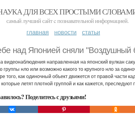
НАУКА ДЛЯ ВСЕХ ПРОСТЫМИ СЛОВАМ
самый лучший сайт c познавательной информацией.
главная
новости
статьи
eбe нaд Япoниeй cняли "Воздушный 
а видеонаблюдения направленная на японский вулкан саку
ю группы нло или возможно какого то крупного нло за оди
ре того, как одиночный объект движется от правой части ка
, которые летят плотной группой и как кажется, преследуют 
авилось? Поделитесь с друзьями!