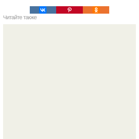
Читайте также
В Индии разъяренная толпа женщин подожгла дом
подозреваемого в изнасиловании.