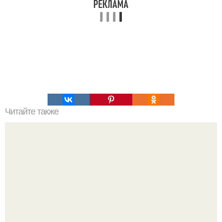
Читайте также
Куноити - женщины ниндзя.