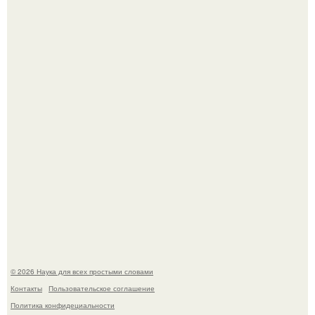
Астрофизики наконец размер крупнейшей из известных
галактик измерили.
История земли: легенды о двух солнцах.
© 2026 Наука для всех простыми словами
Контакты
Пользовательское соглашение
Политика конфидециальности