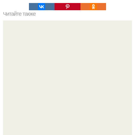
Читайте также
Научный статья о солнца. Что вы о солнце знали?
Автомобиль в центре Москвы загорелся.