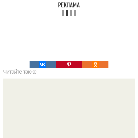
Читайте также
24 функции фотокамеры, о которых должен знать
каждый фотограф.