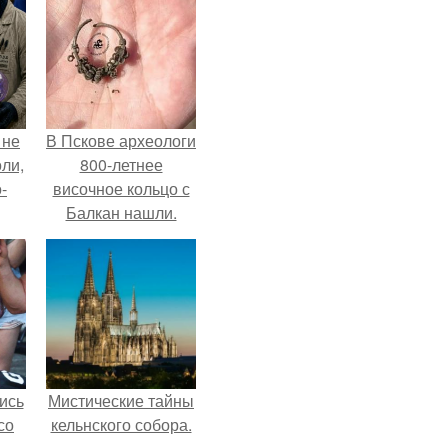
 не
В Пскове археологи
оли,
800-летнее
-
височное кольцо с
Балкан нашли.
ись
Мистические тайны
со
кельнского собора.