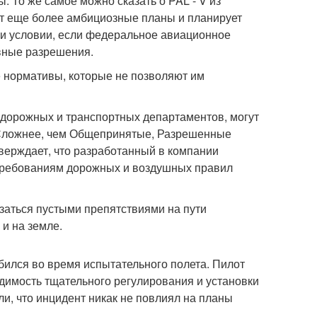
. То же самое можно сказать о PAL - V из
еет еще более амбициозные планы и планирует
ри условии, если федеральное авиационное
вные разрешения.
 нормативы, которые не позволяют им
 дорожных и транспортных департаментов, могут
а Сложнее, чем Общепринятые, Разрешенные
тверждает, что разработанный в компании
 требованиям дорожных и воздушных правил
заться пустыми препятствиями на пути
 и на земле.
азбился во время испытательного полета. Пилот
димость тщательного регулирования и установки
ли, что инцидент никак не повлиял на планы