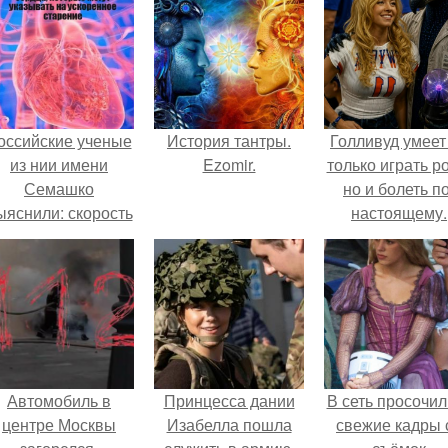
оссийские ученые
История тантры.
Голливуд умеет
из нии имени
Ezomir.
только играть р
Семашко
но и болеть по
ыяснили: скорость
настоящему.
тарения напрямую
зависит от
остояния сосудов
и работы сердца.
Автомобиль в
Принцесса дании
В сеть просочил
центре Москвы
Изабелла пошла
свежие кадры 