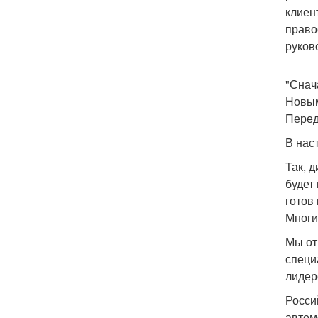
клиен
право
руков
"Снач
Новым
Перед
В нас
Так, 
будет
готов
Многи
Мы от
специ
лидер
Росси
автом