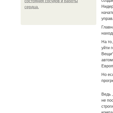
созда
состояния сосудов и работы
Нидер
сердца.
начат
управ
Главн
наход
На то
уйти 
Вещи"
автом
Европ
Но ес
прогр
Ведь 
не по
строг
компа