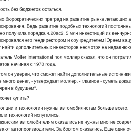
ость без бюджетов остаться.
о бюрократических преград на развитие рынка летающих а
сирования. Ведь развитие подобных технологий постоянных
но получила порядка \u20ac2, 5 млн инвестиций из венчурн
сировался его гендиректором и соучредителем Юраем вац
т найти дополнительных инвесторов несмотря на недавнюю
атель Moller International пол моллер сказал, что он потра
атов начиная с 1970 года.
том он уверен, что сможет найти дополнительные источники 
 много денег, - утверждает моллер. - главное - суметь доказ
ярен в будущем".
ахочет купить?
 опции и технологии нужны автомобилистам больше всего.
ели технологий испугались.
канским автолюбителям оказались не нужны многие соврем
вают автопроизводители. За бортом оказались. Еще один о