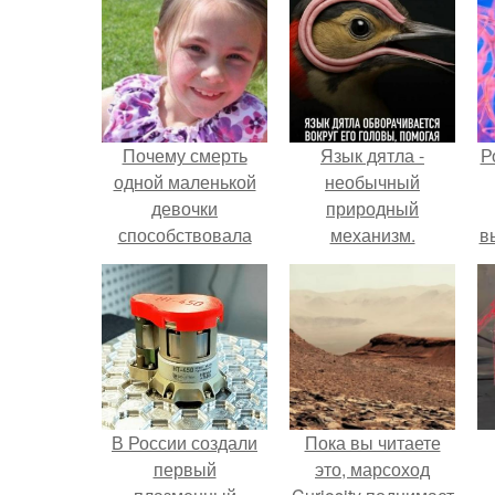
Почему смерть
Язык дятла -
Р
одной маленькой
необычный
девочки
природный
способствовала
механизм.
в
спасению 60 тысяч
с
людей?
с
В России создали
Пока вы читаете
первый
это, марсоход