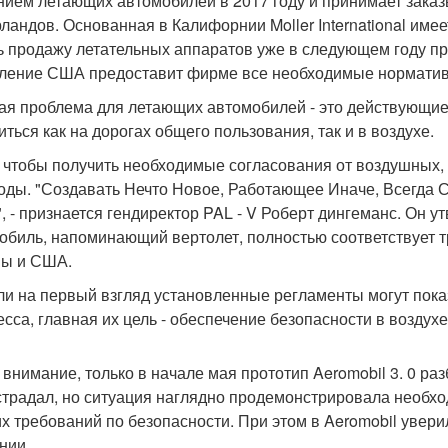
нием летающих автомобилей в 2017 году и принимает заказы
ландов. Основанная в Калифорнии Moller International им
ь продажу летательных аппаратов уже в следующем году п
ление США предоставит фирме все необходимые нормати
ая проблема для летающих автомобилей - это действующие
иться как на дорогах общего пользования, так и в воздухе.
, чтобы получить необходимые согласования от воздушных,
годы. "Создавать Нечто Новое, Работающее Иначе, Всегд
, - признается гендиректор PAL - V Роберт дингеманс. Он у
обиль, напоминающий вертолет, полностью соответствует
ы и США.
ли на первый взгляд установленные регламенты могут пока
есса, главная их цель - обеспечение безопасности в воздухе
, внимание, только в начале мая прототип Aeromobil 3. 0 р
страдал, но ситуация наглядно продемонстрировала необхо
их требований по безопасности. При этом в Aeromobil увери
нии.