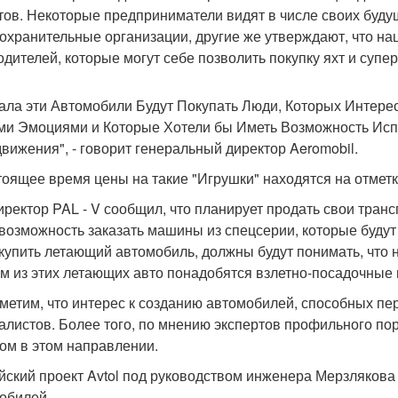
тов. Некоторые предприниматели видят в числе своих буду
охранительные организации, другие же утверждают, что на
одителей, которые могут себе позволить покупку яхт и супер
ала эти Автомобили Будут Покупать Люди, Которых Интере
и Эмоциями и Которые Хотели бы Иметь Возможность Исп
вижения", - говорит генеральный директор Aeromobil.
тоящее время цены на такие "Игрушки" находятся на отметке
директор PAL - V сообщил, что планирует продать свои транс
 возможность заказать машины из спецсерии, которые будут с
 купить летающий автомобиль, должны будут понимать, что не
м из этих летающих авто понадобятся взлетно-посадочные 
метим, что интерес к созданию автомобилей, способных пере
алистов. Более того, по мнению экспертов профильного пор
ом в этом направлении.
йский проект Avtol под руководством инженера Мерзляков
обилей.