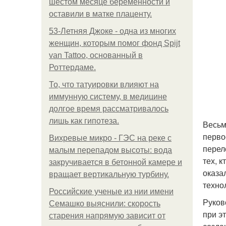
шестом месяце беременности и
оставили в матке плаценту.
53-Летняя Джоке - одна из многих
женщин, которым помог фонд Spijt
van Tattoo, основанный в
Роттердаме.
То, что татуировки влияют на
иммунную систему, в медицине
долгое время рассматривалось
лишь как гипотеза.
Весьм
перво
Вихревые микро - ГЭС на реке с
перел
малым перепадом высоты: вода
тех, 
закручивается в бетонной камере и
оказа
вращает вертикальную турбину.
техно
Российские ученые из нии имени
Руков
Семашко выяснили: скорость
при э
старения напрямую зависит от