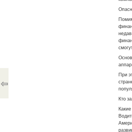
Опасн
Помим
финан
недав
финан
смогу
Основ
аппар
При э
⇦
стране
попул
Кто з
Какие
Водит
Амери
разви