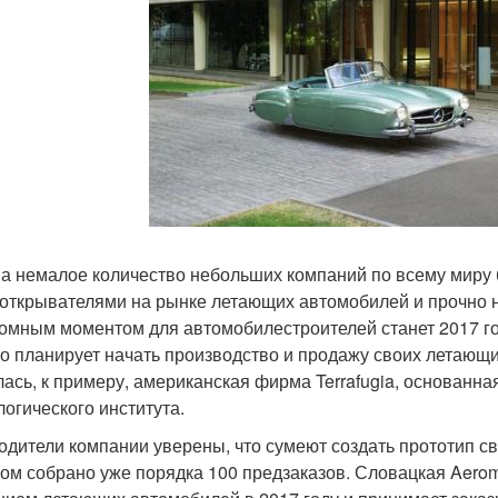
а немалое количество небольших компаний по всему миру 
открывателями на рынке летающих автомобилей и прочно на
омным моментом для автомобилестроителей станет 2017 год
кто планирует начать производство и продажу своих летающ
лась, к примеру, американская фирма Terrafugia, основанн
логического института.
одители компании уверены, что сумеют создать прототип св
том собрано уже порядка 100 предзаказов. Словацкая Aerom