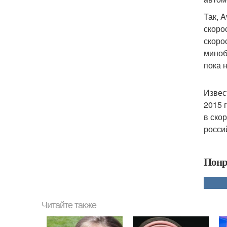
Так, 
скоро
скоро
миноб
пока 
Извес
2015 
в ско
россий
Понр
Читайте также