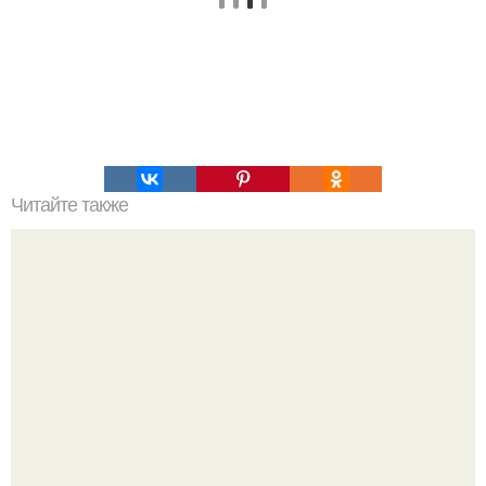
Читайте также
Однажды, спустя 10 лет после окончания института,
бывшие выпускники пришли в гости к профессору,
который вел у них на курсе психологию.