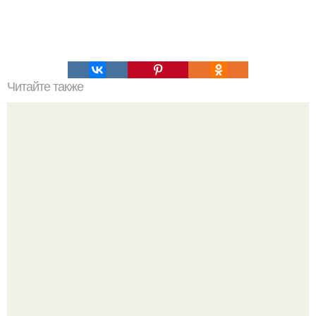
Читайте также
Даосские техники продления жизни.