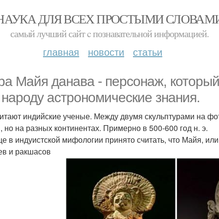
НАУКА ДЛЯ ВСЕХ ПРОСТЫМИ СЛОВАМ
самый лучший сайт c познавательной информацией.
главная
новости
статьи
ра Майя данава - персонаж, которы
 народу астрономические знания.
читают индийские ученые. Между двумя скульптурами на фо
, но на разных континентах. Примерно в 500-600 год н. э.
е в индуистской мифологии принято считать, что Майя, ил
ев и ракшасов