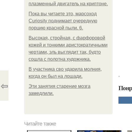
плазменный двигатель на криптоне.
Пока вы читаете это, марсоход
Curiosity поднимает очередную
порцию красной пыли. 6.
Высокая, стройная, с фарфоровой
кожей и тонкими аристократичными
чертами, эль выглядит так, будто
сошла с полотна художника.
В участника сво ударила молния,
.
когда он был на лошади.
⇦
Понр
Эти занятия старение мозга
замедлили.
Читайте также