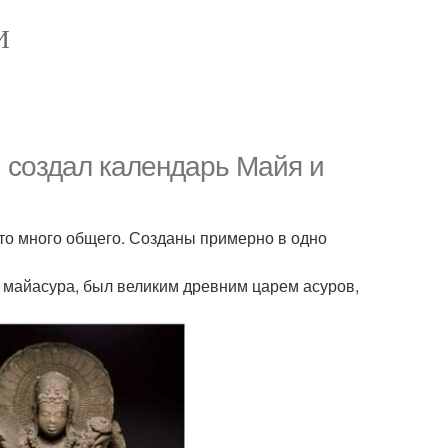
И
й создал календарь Майя и
то много общего. Созданы примерно в одно
и майасура, был великим древним царем асуров,