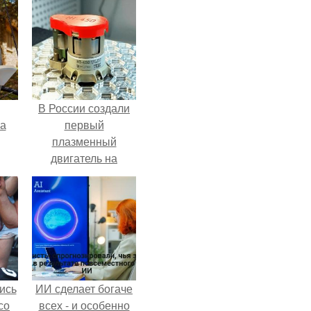
В России создали
га
первый
плазменный
двигатель на
криптоне.
ись
ИИ сделает богаче
со
всех - и особенно