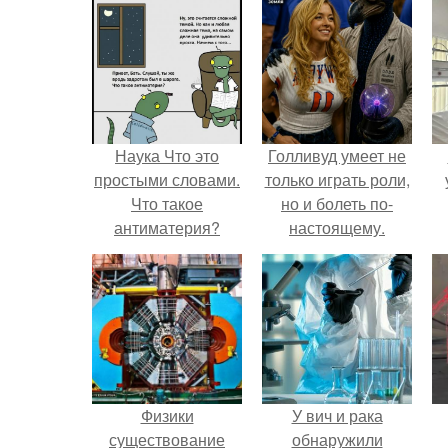
Наука Что это
Голливуд умеет не
простыми словами.
только играть роли,
Что такое
но и болеть по-
антиматерия?
настоящему.
Физики
У вич и рака
существование
обнаружили