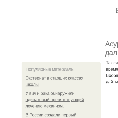
Асу
дал
Так с
время
Популярные материалы
Вообщ
Экстернат в старших классах
дайть
школы
У вич и рака обнаружили
одинаковый препятствующий
лечению механизм.
В России создали первый