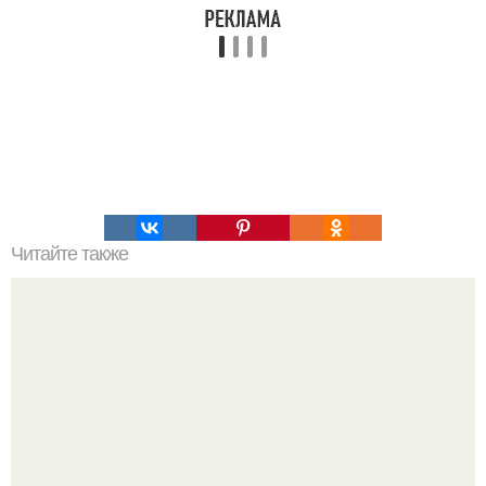
Читайте также
Радужное тело. "Радужное Тело" - трансформация
физического тела в свет.