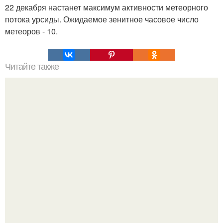
22 декабря настанет максимум активности метеорного
потока урсиды. Ожидаемое зенитное часовое число
метеоров - 10.
Читайте также
Фесткий Диск. Мировая сенсация в Ингушетии нашли
"Фестский" Диск!