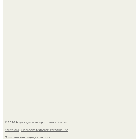
53-Летняя Джоке - одна из многих женщин, которым
помог фонд Spijt van Tattoo, основанный в Роттердаме.
Агент фбр украл $1 млн в крипте, запомнив сид - фразы
из дела, и советовался с Chatgpt, как их потратить.
© 2026 Наука для всех простыми словами
Контакты
Пользовательское соглашение
Политика конфидециальности