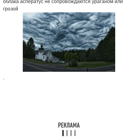
облака асператус не сопровождаются ураганом или
грозой
.