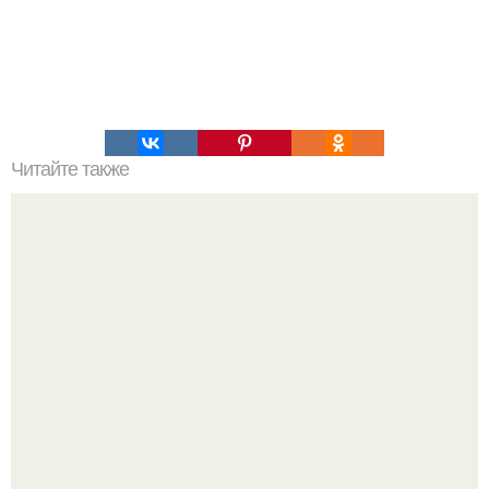
Читайте также
Это невероятное фото было сделано в чернобыле 24
апреля 1997 года.