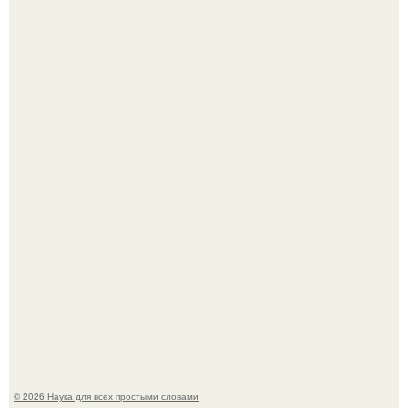
Учёные живую клетку из неживых молекул собрали.
Язык дятла - необычный природный механизм.
© 2026 Наука для всех простыми словами