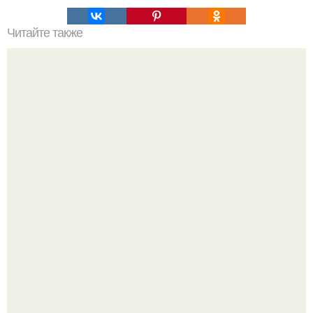
Читайте также
Легенды Англии. Таинственная Великобритания - мифы
и легенды.