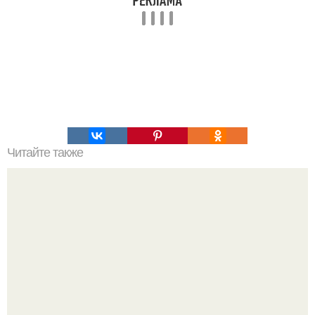
Читайте также
Гора синюха. Загадки и тайны Алтая.