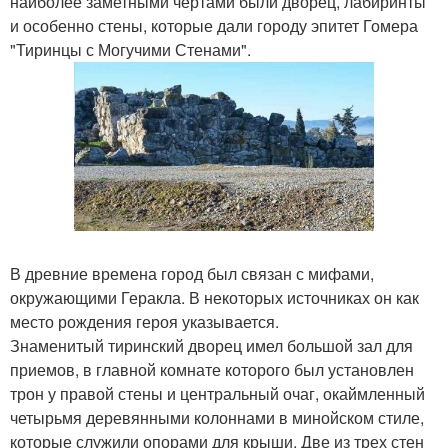
наиболее заметными чертами были дворец, лабиринты
и особенно стены, которые дали городу эпитет Гомера
"Тиринцы с Могучими Стенами".
В древние времена город был связан с мифами,
окружающими Геракла. В некоторых источниках он как
место рождения героя указывается.
Знаменитый тиринский дворец имел большой зал для
приемов, в главной комнате которого был установлен
трон у правой стены и центральный очаг, окаймленный
четырьмя деревянными колоннами в минойском стиле,
которые служили опорами для крыши. Две из трех стен