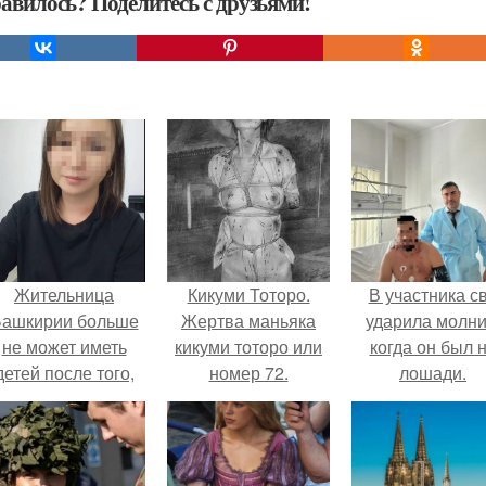
авилось? Поделитесь с друзьями!
Жительница
Кикуми Тоторо.
В участника с
ашкирии больше
Жертва маньяка
ударила молни
не может иметь
кикуми тоторо или
когда он был 
детей после того,
номер 72.
лошади.
ак медики сделали
й аборт на шестом
месяце
беременности и