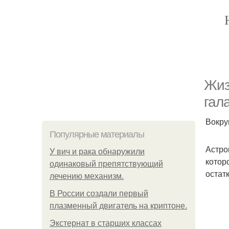
Жиз
гал
Вокру
Популярные материалы
Астро
У вич и рака обнаружили
котор
одинаковый препятствующий
остат
лечению механизм.
В России создали первый
плазменный двигатель на криптоне.
Экстернат в старших классах