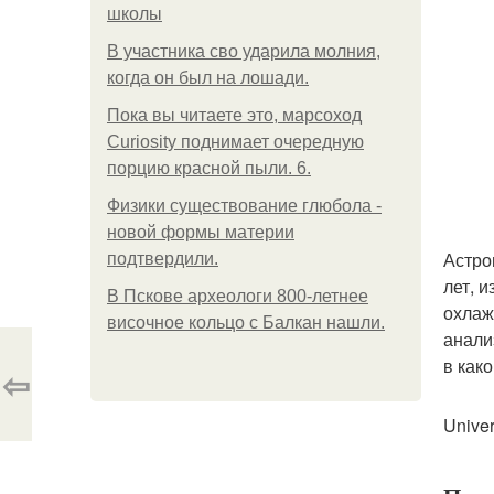
школы
В участника сво ударила молния,
когда он был на лошади.
Пока вы читаете это, марсоход
Curiosity поднимает очередную
порцию красной пыли. 6.
Физики существование глюбола -
новой формы материи
Астро
подтвердили.
лет, 
В Пскове археологи 800-летнее
охлаж
височное кольцо с Балкан нашли.
анали
в как
⇦
Univer