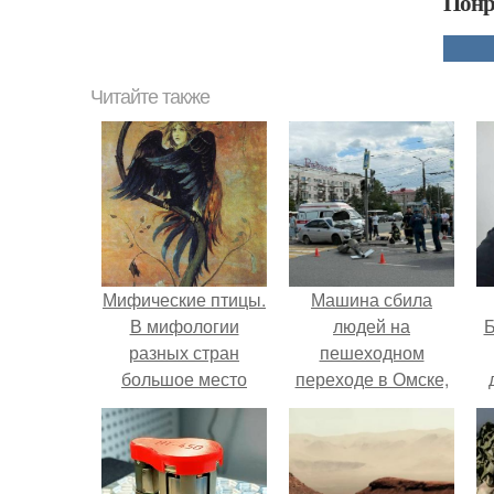
Понр
Читайте также
Мифические птицы.
Машина сбила
В мифологии
людей на
Б
разных стран
пешеходном
большое место
переходе в Омске,
занимают образы
пострадали 8
к
птиц.
человек.
е