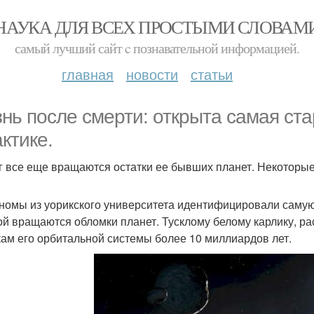
НАУКА ДЛЯ ВСЕХ ПРОСТЫМИ СЛОВАМ
самый лучший сайт c познавательной информацией.
главная
новости
статьи
нь после смерти: открыта самая ста
актике.
г все еще вращаются остатки ее бывших планет. Некоторые 
номы из уорикского университета идентифицировали самую 
ой вращаются обломки планет. Тусклому белому карлику, ра
кам его орбитальной системы более 10 миллиардов лет.