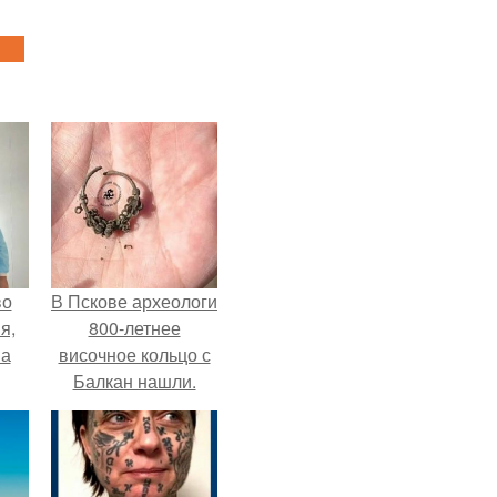
во
В Пскове археологи
я,
800-летнее
на
височное кольцо с
Балкан нашли.