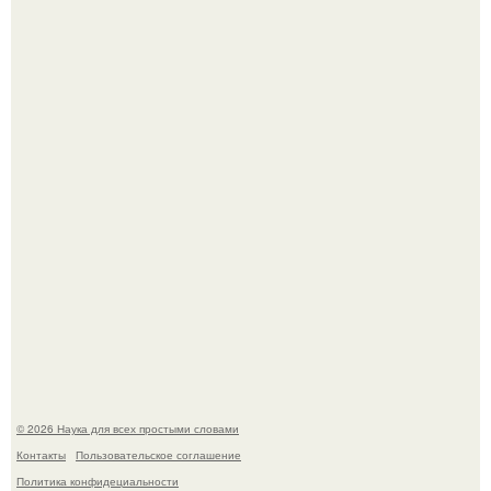
В России создали первый плазменный двигатель на
криптоне.
Физики существование глюбола - новой формы материи
подтвердили.
© 2026 Наука для всех простыми словами
Контакты
Пользовательское соглашение
Политика конфидециальности