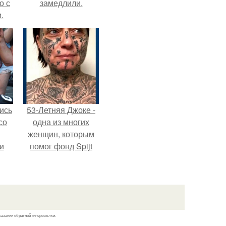
о с
замедлили.
.
ись
53-Летняя Джоке -
со
одна из многих
женщин, которым
и
помог фонд Spijt
всё
van Tattoo,
основанный в
о
Роттердаме.
ган
казании обратной гиперссылки.