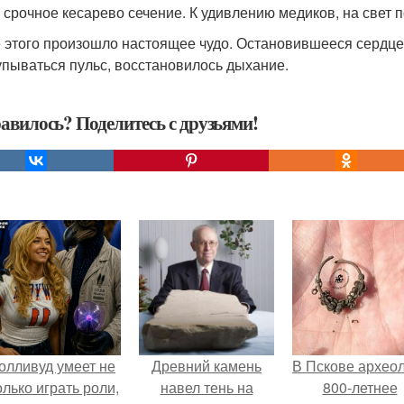
 срочное кесарево сечение. К удивлению медиков, на свет 
 этого произошло настоящее чудо. Остановившееся сердце
пываться пульс, восстановилось дыхание.
авилось? Поделитесь с друзьями!
олливуд умеет не
Древний камень
В Пскове архео
олько играть роли,
навел тень на
800-летнее