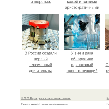
и шерстью.
кожей и тонкими
аристократичными
чертами, эль
выглядит так, будто
сошла с полотна
художника.
В России создали
У вич и рака
первый
обнаружили
плазменный
одинаковый
C
двигатель на
препятствующий
о
криптоне.
лечению механизм.
© 2026 Наука для всех простыми словами
К
П
Самый лучший сайт c познавательной информацией.