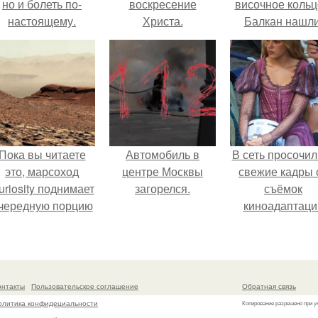
но и болеть по-
воскресение
височное кольц
настоящему.
Христа.
Балкан нашли
Пока вы читаете
Автомобиль в
В сеть просочил
это, марсоход
центре Москвы
свежие кадры 
uriosity поднимает
загорелся.
съёмок
чередную порцию
киноадаптаци
красной пыли. 6.
"Рапунцель", и 
внимание
моментальн
оказалось
онтакты
Пользовательское соглашение
Обратная связь
приковано к Ти
олитика конфидециальности
Копирование разрешено при у
крофт.