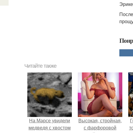
Эрике
После
прощу
Понр
Читайте также
На Марсе увидели
Высокая, стройная,
Г
медведя с хвостом
с фарфоровой
т