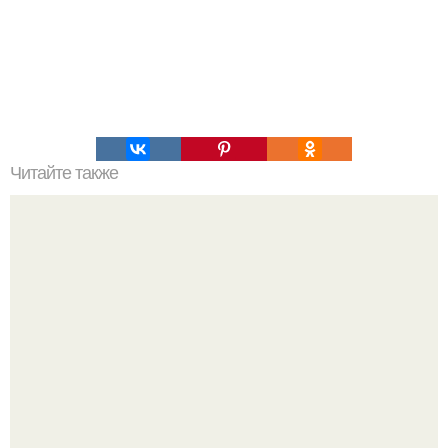
Читайте также
Наука Что это простыми словами. Что такое
антиматерия?