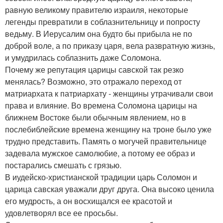
равную великому правителю израиля, некоторые
легенды превратили в соблазнительницу и попросту
ведьму. В Иерусалим она будто бы прибыла не по
доброй воле, а по приказу царя, вела развратную жизнь,
и умудрилась соблазнить даже Соломона.
Почему же репутация царицы савской так резко
менялась? Возможно, это отражало переход от
матриархата к патриархату - женщины утрачивали свои
права и влияние. Во времена Соломона царицы на
ближнем Востоке были обычным явлением, но в
послебиблейские времена женщину на троне было уже
трудно представить. Память о могучей правительнице
задевала мужское самолюбие, а потому ее образ и
постарались смешать с грязью.
В иудейско-христианской традиции царь Соломон и
царица савская уважали друг друга. Она высоко ценила
его мудрость, а он восхищался ее красотой и
удовлетворял все ее просьбы.