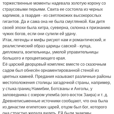
торжественные моменты надевала золотую корону со
страусовыми перьями. Свита ее состояла из черных
карликов, а гвардия - из светлокожих высокорослых
гигантов. Да и сама она не была смуглянкой. Как дитя
своей эпохи была хитра, суеверна, склонна к признанию
чужих богов, если они сулили ей удачу.
Итак, легенды и мифы рисуют нам и романтический, и
реалистический образ царицы савской - купца,
дипломата, воительницы, умелой управительницы
большого и процветающего края.
Её царский дворцовый комплекс вместе со сказочным
садом был обнесён орнаментированной стеной из
цветных камней. Предания называют различные районы
местоположения столицы загадочной страны, например,
у стыка границ Намибии, Ботсваны и Анголы, у
заповедника с озером упемба (юго-восток Заира) и т. д.
Древнеписьменные источники сообщают, что она была
из династии египетских царей, отцом был бог, которого
она страстно желала видеть. Ей были знакомы