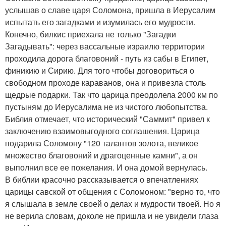
услышав о славе царя Соломона, пришла в Иерусалим
испытать его загадками и изумилась его мудрости.
Конечно, билкис приехала не только "Загадки
Загадывать": через вассальные израилю территории
проходила дорога благовоний - путь из сабы в Египет,
финикию и Сирию. Для того чтобы договориться о
свободном проходе караванов, она и привезла столь
щедрые подарки. Так что царица преодолела 2000 км по
пустыням до Иерусалима не из чистого любопытства.
Библия отмечает, что исторический "Саммит" привел к
заключению взаимовыгодного соглашения. Царица
подарила Соломону "120 талантов золота, великое
множество благовоний и драгоценные камни", а он
выполнил все ее пожелания. И она домой вернулась.
В библии красочно рассказывается о впечатлениях
царицы савской от общения с Соломоном: "верно то, что
я слышала в земле своей о делах и мудрости твоей. Но я
не верила словам, доколе не пришла и не увидели глаза