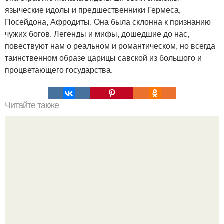
языческие идолы и предшественники Гермеса,
Посейдона, Афродиты. Она была склонна к признанию
чужих богов. Легенды и мифы, дошедшие до нас,
повествуют нам о реальном и романтическом, но всегда
таинственном образе царицы савской из большого и
процветающего государства.
Читайте также
В случае если мы обладаем свободной волей, то в каком
месте эволюционного древа произошло её развитие?