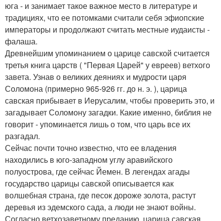
юга - и занимает такое важное место в литературе и
традициях, что ее потомками считали себя эфиопские
императоры и продолжают считать местные иудаисты -
фалаша.
Древнейшим упоминанием о царице савской считается
третья книга царств ( "Первая Царей" у евреев) ветхого
завета. Узнав о великих деяниях и мудрости царя
Соломона (примерно 965-926 гг. до н. э. ), царица
савская прибывает в Иерусалим, чтобы проверить это, и
загадывает Соломону загадки. Какие именно, библия не
говорит - упоминается лишь о том, что царь все их
разгадал.
Сейчас почти точно известно, что ее владения
находились в юго-западном углу аравийского
полуострова, где сейчас Йемен. В легендах агады
государство царицы савской описывается как
волшебная страна, где песок дороже золота, растут
деревья из эдемского сада, а люди не знают войны.
Согласно ветхозаветному преданию, царица савская,