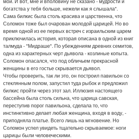
мои. И вот, мне и вполовину не сказано - мудрости и
богатства у тебя больше, нежели как я слышала".
Сама билкис была столь красива и царственна, что
Соломон тоже был очарован молодой царицей. Но во
время одной из ее первых встреч с израильским царем
приключилась история, которая описана в одной из книг
талмуда - "Мидраше". По убеждениям древних семитов,
одна из характерных черт дьявола - козлиные копыта.
Соломон опасался, что под обличьем прекрасной
женщины в его гостье скрывается дьявол.
Чтобы проверить, так ли это, он построил павильон со
стеклянным полом, запустил туда рыбок и предложил
билкис пройти через этот зал. Иллюзия настоящего
бассейна была столь сильна, что царица савская,
переступив порог павильона, сделала то, что
инстинктивно делает любая женщина, входя в воду, -
приподняла платье. Всего лишь на мгновение. Но
Соломон успел увидеть тщательно скрываемое: ноги
царицы были человеческими.