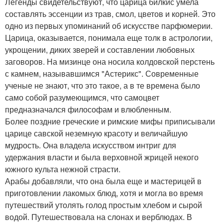
Легенды свидетельствуют, что царица билкис умела
составлять эссенции из трав, смол, цветов и корней. Это
одно из первых упоминаний об искусстве парфюмерии.
Царица, оказывается, понимала еще толк в астрологии,
укрощении, диких зверей и составлении любовных
заговоров. На мизинце она носила колдовской перстень
с камнем, называвшимся "Астерикс". Современные
ученые не знают, что это такое, а в те времена было
само собой разумеющимся, что самоцвет
предназначался философам и влюбленным.
Более поздние греческие и римские мифы приписывали
царице савской неземную красоту и величайшую
мудрость. Она владела искусством интриг для
удержания власти и была верховной жрицей некого
южного культа нежной страсти.
Арабы добавляли, что она была еще и мастерицей в
приготовлении лакомых блюд, хотя и могла во время
путешествий утолять голод простым хлебом и сырой
водой. Путешествовала на слонах и верблюдах. В