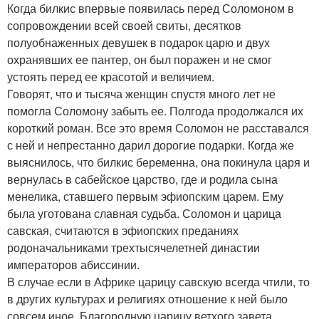
Когда билкис впервые появилась перед Соломоном в
сопровождении всей своей свиты, десятков
полуобнаженных девушек в подарок царю и двух
охранявших ее пантер, он был поражен и не смог
устоять перед ее красотой и величием.
Говорят, что и тысяча женщин спустя много лет не
помогла Соломону забыть ее. Полгода продолжался их
короткий роман. Все это время Соломон не расставался
с ней и непрестанно дарил дорогие подарки. Когда же
выяснилось, что билкис беременна, она покинула царя и
вернулась в сабейское царство, где и родила сына
менелика, ставшего первым эфиопским царем. Ему
была уготована славная судьба. Соломон и царица
савская, считаются в эфиопских преданиях
родоначальниками трехтысячелетней династии
императоров абиссинии.
В случае если в Африке царицу савскую всегда чтили, то
в других культурах и религиях отношение к ней было
совсем иное. Благородную царицу ветхого завета,