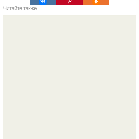
Читайте также
Антропологи узнали, чем маленькие неандертальцы
отличались от человеческих детей.
Из старого зелёного патрубка вырывается струя по