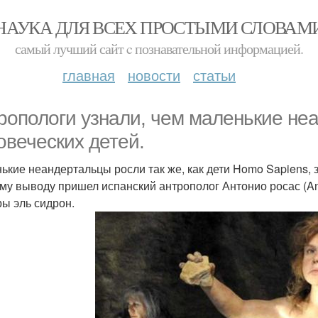
НАУКА ДЛЯ ВСЕХ ПРОСТЫМИ СЛОВАМ
самый лучший сайт c познавательной информацией.
главная
новости
статьи
ропологи узнали, чем маленькие не
овеческих детей.
ькие неандертальцы росли так же, как дети Homo Sapiens,
ому выводу пришел испанский антрополог Антонио росас (Ant
ы эль сидрон.