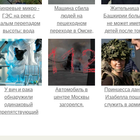
Вихревые микро -
Машина сбила
Жительница
ГЭС на реке с
людей на
Башкирии бол
алым перепадом
пешеходном
не может име
высоты: вода
переходе в Омске,
детей после то
закручивается в
пострадали 8
как медики сдел
етонной камере и
человек.
ей аборт на ше
вращает
месяце
вертикальную
беременности
турбину.
оставили в мат
плаценту.
У вич и рака
Автомобиль в
Принцесса дан
обнаружили
центре Москвы
Изабелла пош
одинаковый
загорелся.
служить в арм
препятствующий
ечению механизм.