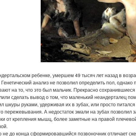
ндертальском ребенке, умершем 49 тысяч лет назад в возрас
. Генетический анализ не позволил определить пол, однако 
вают на то, что это был мальчик. Прекрасно сохранившиеся 
лили сделать вывод о том, что маленький неандерталец по
ил шкуры руками, удерживая их в зубах, или просто питалс
го пережевывания. А недостаток эмали на зубах позволил з
ки от крепления мышц, более заметные на правой плечевой 
ой.
о не до конца сформировавшийся позвоночник отличает скел