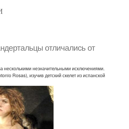
И
андертальцы отличались от
 за несколькими незначительными исключениями.
onio Rosas), изучив детский скелет из испанской