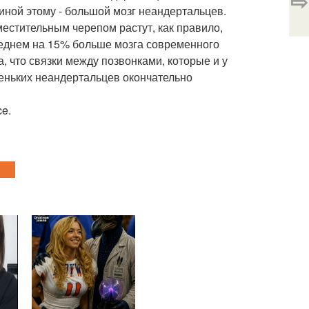
⇨
чиной этому - большой мозг неандертальцев.
местительным черепом растут, как правило,
реднем на 15% больше мозга современного
а, что связки между позвонками, которые и у
еньких неандертальцев окончательно
e.