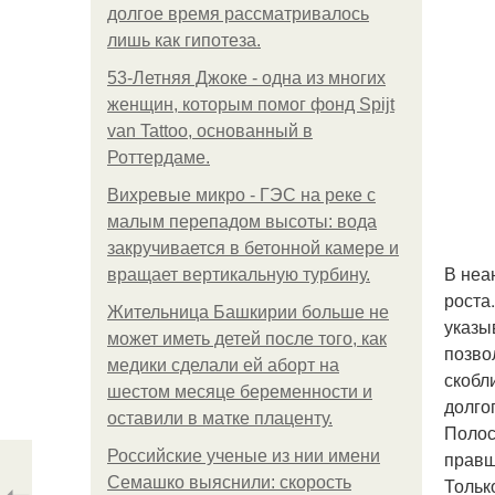
долгое время рассматривалось
лишь как гипотеза.
53-Летняя Джоке - одна из многих
женщин, которым помог фонд Spijt
van Tattoo, основанный в
Роттердаме.
Вихревые микро - ГЭС на реке с
малым перепадом высоты: вода
закручивается в бетонной камере и
В неа
вращает вертикальную турбину.
роста
Жительница Башкирии больше не
указы
может иметь детей после того, как
позво
медики сделали ей аборт на
скобл
шестом месяце беременности и
долго
оставили в матке плаценту.
Полос
Российские ученые из нии имени
правш
Семашко выяснили: скорость
Тольк