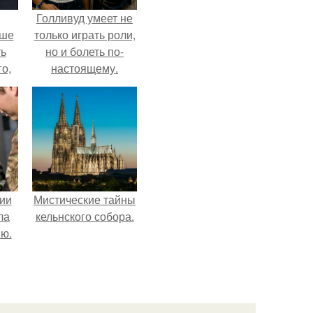
Голливуд умеет не
ьше
только играть роли,
ть
но и болеть по-
го,
настоящему.
али
стом
 и
ке
ии
Мистические тайны
ла
кельнского собора.
ию.