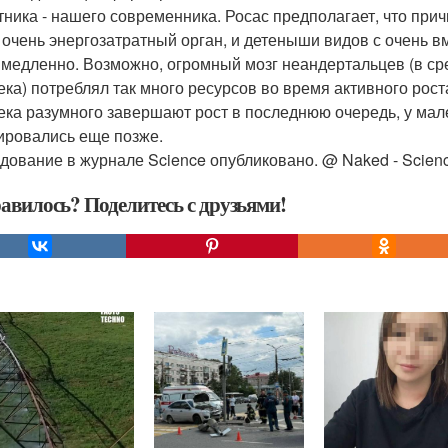
тника - нашего современника. Росас предполагает, что при
- очень энергозатратный орган, и детеныши видов с очень в
 медленно. Возможно, огромный мозг неандертальцев (в с
ека) потреблял так много ресурсов во время активного рост
ека разумного завершают рост в последнюю очередь, у мал
ровались еще позже.
дование в журнале Science опубликовано. @ Naked - Scienc
авилось? Поделитесь с друзьями!