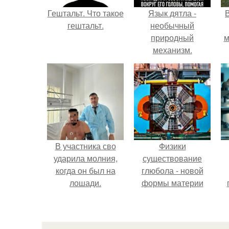
Гештальт. Что такое
Язык дятла -
гештальт.
необычный
природный
м
механизм.
б
В участника сво
Физики
ударила молния,
существование
когда он был на
глюбола - новой
лошади.
формы материи
подтвердили.
л