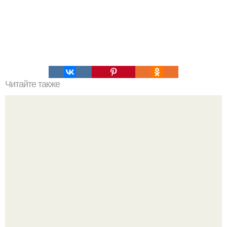
Читайте также
Пальцы гнутся в обратную сторону. Почему некоторые
люди умеют выгибать палец в обратную сторону?