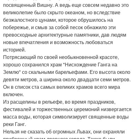
посвященный Вишну. А ведь еще совсем недавно это
великолепие было скрыто океаном, но вследствие
безжалостного цунами, которое обрушилось на
побережье, и смыв за собой песок обнажило эти
превосходные архитектурные памятники, дав людям
новые впечатления и возможность любоваться
историей.
Потрясающий по своей необыкновенной красоте,
хорошо сохранился храм "Нисхождение Ганга на
Землю" со скальными барельефами. Его высота около
девяти метров, а ширина около двадцати семи метров.
Он в список ста самых великих храмов всего мира
включен.
Из расщелины в рельефе, во время праздников,
фестивалей и торжественных церемоний низвергается
масса воды, которая символизирует священные воды
реки Ганг.
Нельзя не сказать об огромных Львах, они охраняли
прибрежный храм древнего города. Также были