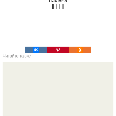
Читайте также
Кикуми Тоторо. Жертва маньяка кикуми тоторо или
номер 72.