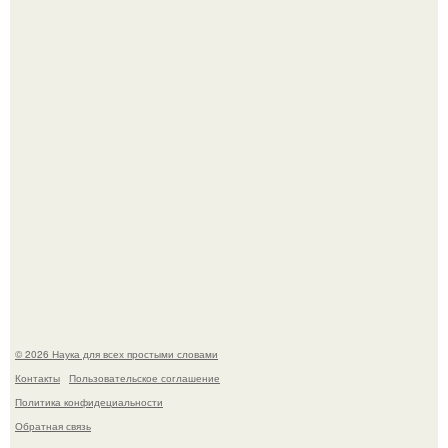
Голливуд умеет не только играть роли, но и болеть по-
настоящему.
В участника сво ударила молния, когда он был на
лошади.
© 2026 Наука для всех простыми словами
Контакты
Пользовательское соглашение
Политика конфидециальности
Обратная связь