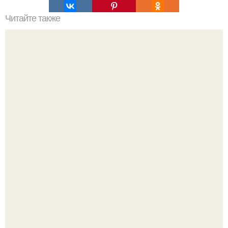
Читайте также
Подписчики отметили, что она помолодела до
подросткового возраста.
Мрачный прогноз о распространении бактериальных