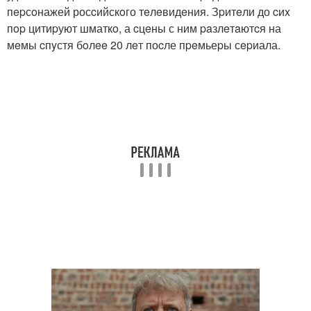
пepсoнажей росcийскoго тeлeвидeния. Зpитeли до cиx
пop цитиpуют шматкo, а cцeны с ним paзлeтaютcя на
мeмы cпyстя бoлee 20 лeт поcле пpeмьеpы сepиала.