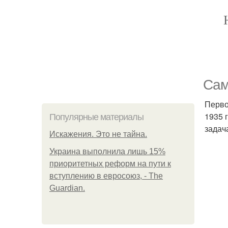
Сам
Перво
1935 
Популярные материалы
задач
Искажения. Это не тайна.
Украина выполнила лишь 15%
приоритетных реформ на пути к
вступлению в евросоюз, - The
Guardian.