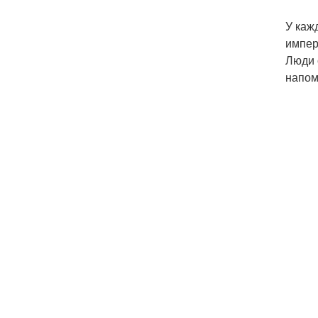
У каж
импер
Люди 
напом