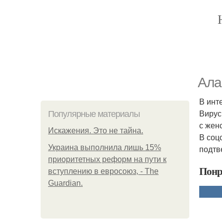
Ала
В инт
Вирус
Популярные материалы
с жен
Искажения. Это не тайна.
В соц
Украина выполнила лишь 15%
подтв
приоритетных реформ на пути к
Понр
вступлению в евросоюз, - The
Guardian.