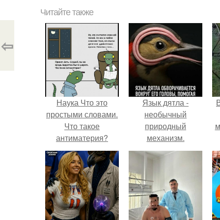
Читайте также
⇦
Наука Что это
Язык дятла -
простыми словами.
необычный
Что такое
природный
м
антиматерия?
механизм.
б