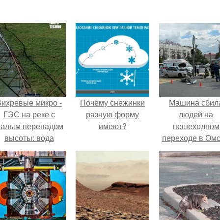
Вихревые микро -
Почему снежинки
Машина сбил
ГЭС на реке с
разную форму
людей на
алым перепадом
имеют?
пешеходном
высоты: вода
переходе в Омс
закручивается в
пострадали 
етонной камере и
человек.
вращает
вертикальную
турбину.