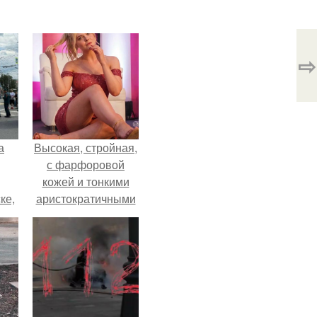
⇨
а
Высокая, стройная,
с фарфоровой
кожей и тонкими
ке,
аристократичными
8
чертами, эль
выглядит так, будто
сошла с полотна
художника.