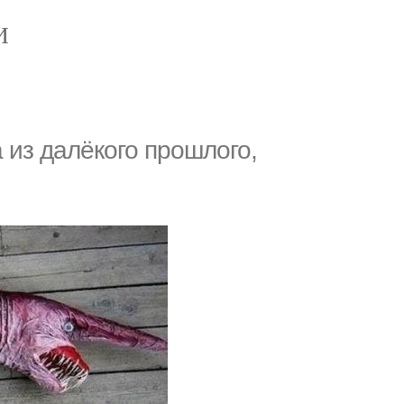
И
а из далёкого прошлого,