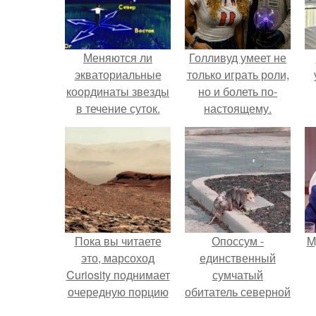
Меняются ли
Голливуд умеет не
экваториальные
только играть роли,
координаты звезды
но и болеть по-
в течение суток.
настоящему.
Определение
географических
координат по
звездам.
Пока вы читаете
Опоссум -
M
это, марсоход
единственный
Curiosity поднимает
сумчатый
очередную порцию
обитатель северной
красной пыли. 6.
америки.