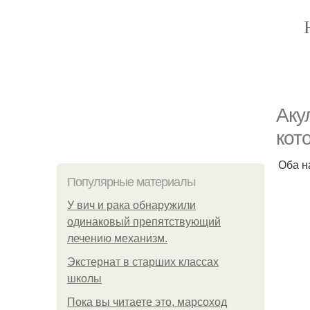
Аку
кот
Оба н
Популярные материалы
У вич и рака обнаружили
одинаковый препятствующий
лечению механизм.
Экстернат в старших классах
школы
Пока вы читаете это, марсоход