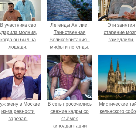
В участника сво
Легенды Англии.
Эти занятия
ударила молния,
Таинственная
старение моз
когда он был на
Великобритания -
замедлили.
лошади.
мифы и легенды.
уж жену в Москве
В сеть просочились
Мистические та
из-за ревности
свежие кадры со
кельнского собо
зарезал.
съёмок
киноадаптации
"Рапунцель", и всё