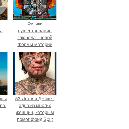
Физики
га
существование
глюбола - новой
формы материи
подтвердили.
йны
53-Летняя Джоке -
ра.
одна из многих
женщин, которым
помог фонд Spijt
van Tattoo,