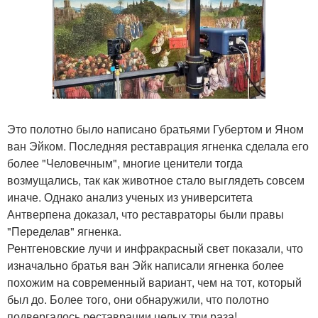
Это полотно было написано братьями Губертом и Яном
ван Эйком. Последняя реставрация ягненка сделала его
более "Человечным", многие ценители тогда
возмущались, так как животное стало выглядеть совсем
иначе. Однако анализ ученых из университета
Антверпена доказал, что реставраторы были правы
"Переделав" ягненка.
Рентгеновские лучи и инфракрасный свет показали, что
изначально братья ван Эйк написали ягненка более
похожим на современный вариант, чем на тот, который
был до. Более того, они обнаружили, что полотно
подвергалось реставрации целых три раза!