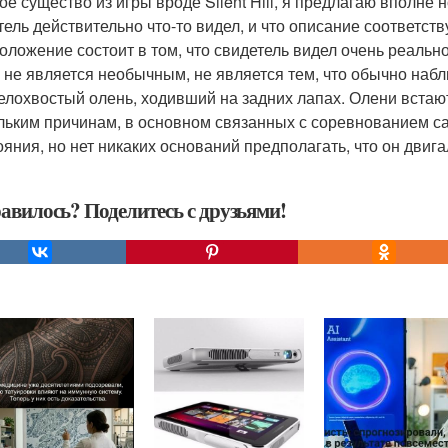
ое существо из игры вроде Silent Hill, я предлагаю вполне
тель действительно что-то видел, и что описание соответств
оложение состоит в том, что свидетель видел очень реальн
и не является необычным, не является тем, что обычно наб
елохвостый олень, ходивший на задних лапах. Олени встают
льким причинам, в основном связанных с соревнованием са
ояния, но нет никаких оснований предполагать, что он двиг
авилось? Поделитесь с друзьями!