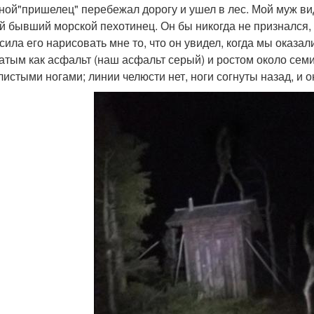
ой"пришелец" перебежал дорогу и ушел в лес. Мой муж видел
й бывший морской пехотинец. Он бы никогда не признался, ч
сила его нарисовать мне то, что он увидел, когда мы оказали
атым как асфальт (наш асфальт серый) и ростом около семи 
листыми ногами; линии челюсти нет, ноги согнуты назад, и 