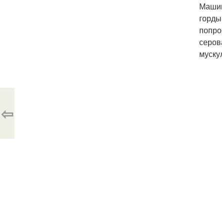
Машин
горды
попро
серов
муску
⇦