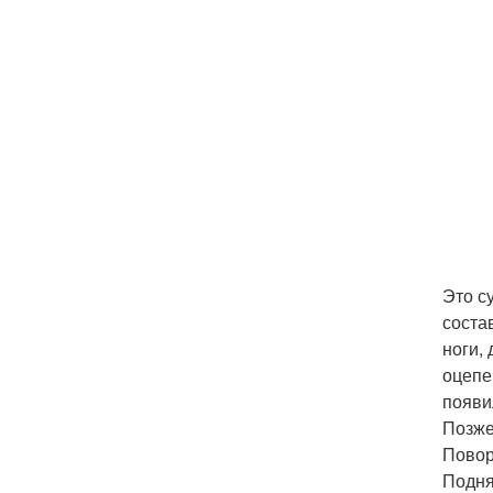
Это с
соста
ноги,
оцепе
появи
Позже
Повор
Подня