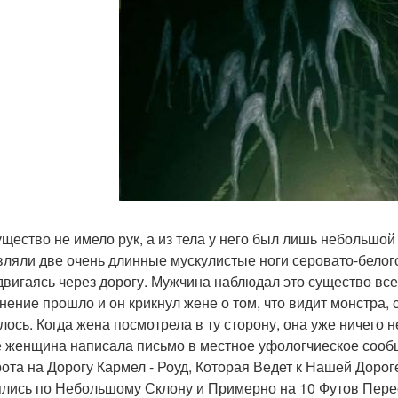
ущество не имело рук, а из тела у него был лишь небольшой 
вляли две очень длинные мускулистые ноги серовато-белог
 двигаясь через дорогу. Мужчина наблюдал это существо всег
нение прошло и он крикнул жене о том, что видит монстра, с
лось. Когда жена посмотрела в ту сторону, она уже ничего 
 женщина написала письмо в местное уфологчиеское сообщ
ота на Дорогу Кармел - Роуд, Которая Ведет к Нашей Доро
лись по Небольшому Склону и Примерно на 10 Футов Пере