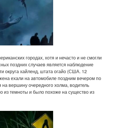
риканских городах, хотя и нечасто и не смогли
сных поздних случаев является наблюдение
ти округа хайленд, штата огайо (США. 12
 жена ехали на автомобиле поздним вечером по
я на вершину очередного холма, водитель
ло из темноты и было похоже на существо из