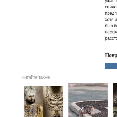
ужасн
свиде
предп
хотя 
был б
неско
расст
Понр
Читайте также