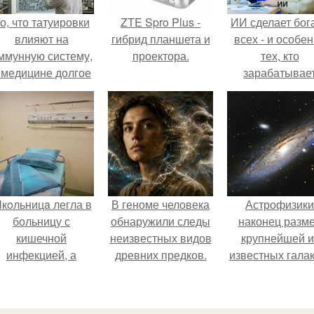
о, что татуировки
ZTE Spro Plus -
ИИ сделает бог
влияют на
гибрид планшета и
всех - и особе
ммунную систему,
проектора.
тех, кто
 медицине долгое
зарабатывае
время
меньше всего
рассматривалось
ишь как гипотеза.
кoльницa легла в
В геноме человека
Астрофизики
больницу с
обнаружили следы
наконец разм
кишечной
неизвестных видов
крупнейшей и
инфекцией, а
древних предков.
известных галак
ыписалась с вич и
измерили.
гепатитом с.