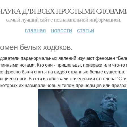
НАУКА ДЛЯ ВСЕХ ПРОСТЫМИ СЛОВАМ
самый лучший сайт c познавательной информацией.
главная
новости
статьи
омен белых ходоков.
дователи паранормальных явлений изучают феномен "Белых
длинными ногами. Кто они - пришельцы, призраки или что-то
ке фресно были сняты на видео странные белые существа,
ющиеся ноги. В сети из обозвали стикменами (от слова "Стик
в которых их называли новым типом пришельцев или призра