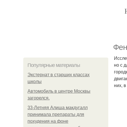
Фен
Иссле
но с 
Популярные материалы
город
Экстернат в старших классах
двига
школы
них, 
Автомобиль в центре Москвы
загорелся.
33-Летняя Алиша макдугалл
принимала препараты для
похудения на фоне