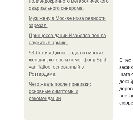
полиэндокринного метаболического
овариального синдрома.
Mуж жену в Москве из-за ревности
зарезал.
Принцесса дании Изабелла пошла
служить в армию.
53-Летняя Джоке - одна из многих
С тех
женщин, которым помог фонд Spijt
зафик
van Tattoo, основанный в
шагаю
Роттердаме.
декаб
Чего ждать после прививки:
дорог
основные симптомы и
внеза
рекомендации
сюрре