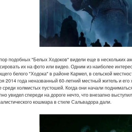
 пор подобных "Белых Ходоков" видели еще в нескольких аме
сировать их на фото или видео. Одним из наиболее интере
щего белого "Ходока" в районе Кармел, в сельской местнос
ря 2014 года неназванный 60-летний местный житель и его
е среди холмистых пустошей. Когда они начали подниматьс
пно увидел спереди на дороге нечто, что внезапно выступи
алистического кошмара в стиле Сальвадора дали.