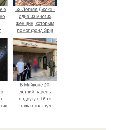
аче
53-Летняя Джоке -
нно
одна из многих
женщин, которым
т
помог фонд Spijt
.
van Tattoo,
основанный в
Роттердаме.
B Мaйкопе 20-
ер
летний парень
з
подругу с 16-го
тик
этажа столкнул.