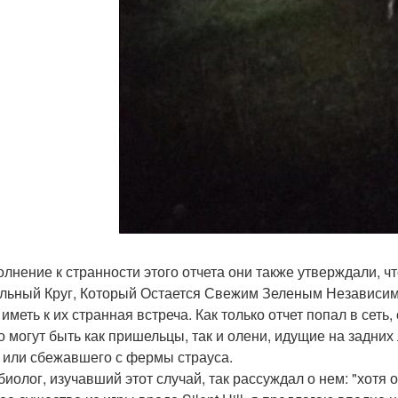
олнение к странности этого отчета они также утверждали, ч
льный Круг, Который Остается Свежим Зеленым Независимо 
иметь к их странная встреча. Как только отчет попал в сеть,
то могут быть как пришельцы, так и олени, идущие на задни
 или сбежавшего с фермы страуса.
биолог, изучавший этот случай, так рассуждал о нем: "хотя