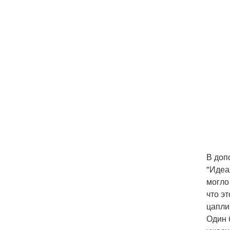
В доп
"Идеа
могло 
что э
цапли
Один 