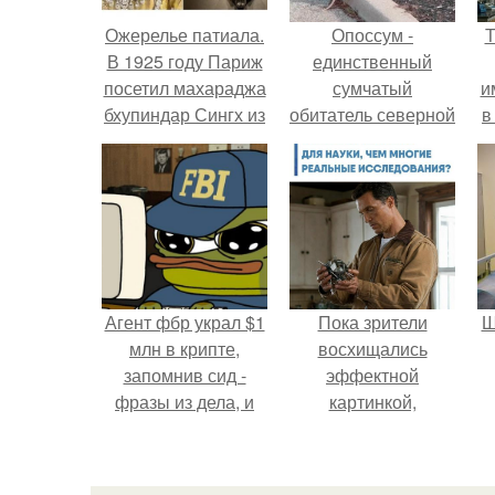
Ожерелье патиала.
Опоссум -
Т
В 1925 году Париж
единственный
посетил махараджа
сумчатый
и
бхупиндар Сингх из
обитатель северной
в
индийского штата
америки.
патиала.
л
Агент фбр украл $1
Пока зрители
Ш
млн в крипте,
восхищались
запомнив сид -
эффектной
фразы из дела, и
картинкой,
советовался с
создатели фильма
в
Chatgpt, как их
фактически
потратить.
построили одну из