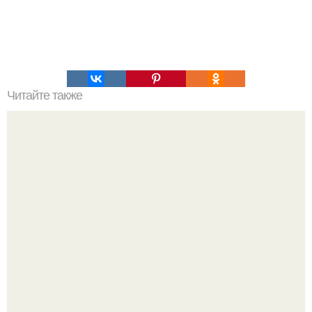
Читайте также
История развития гинекологии. Гинекология: история
развития - средние века.