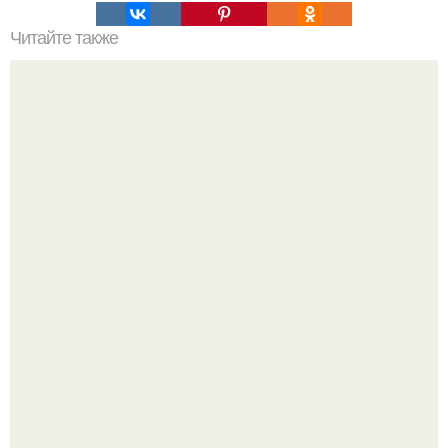
Читайте также
Мифические птицы. В мифологии разных стран большое
место занимают образы птиц.
Ей было всего 22 года.