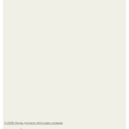
Эти занятия старение мозга замедлили.
Физики существование глюбола - новой формы материи
подтвердили.
© 2026 Наука для всех простыми словами