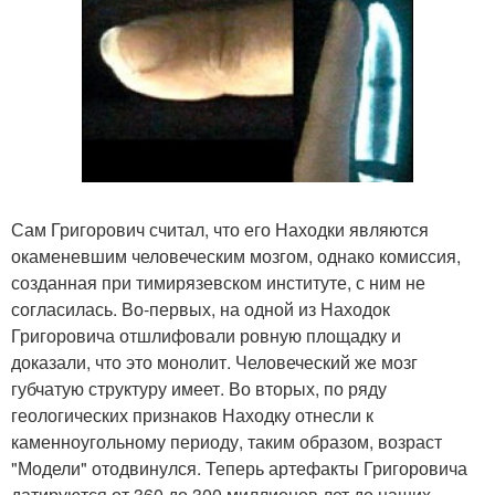
Сам Григорович считал, что его Находки являются
окаменевшим человеческим мозгом, однако комиссия,
созданная при тимирязевском институте, с ним не
согласилась. Во-первых, на одной из Находок
Григоровича отшлифовали ровную площадку и
доказали, что это монолит. Человеческий же мозг
губчатую структуру имеет. Во вторых, по ряду
геологических признаков Находку отнесли к
каменноугольному периоду, таким образом, возраст
"Модели" отодвинулся. Теперь артефакты Григоровича
датируются от 360 до 300 миллионов лет до наших