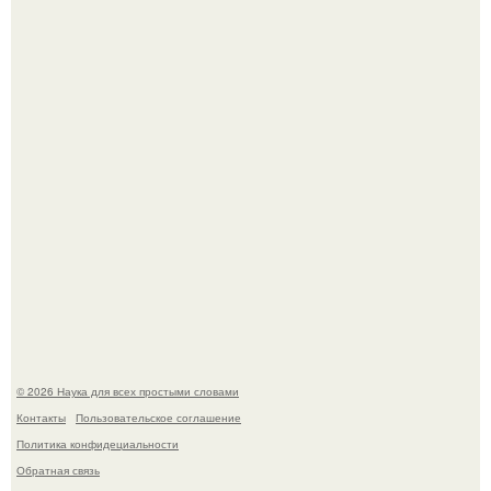
Эти занятия старение мозга замедлили.
Физики существование глюбола - новой формы материи
подтвердили.
© 2026 Наука для всех простыми словами
Контакты
Пользовательское соглашение
Политика конфидециальности
Обратная связь