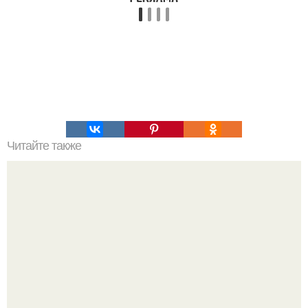
Читайте также
Меняются ли экваториальные координаты звезды в
течение суток. Определение географических координат
по звездам.