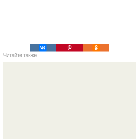
Читайте также
Мы предлагаем вниманию детей от 11 до 99 лет книгу
"Волшебный Двурог", 1967 год.