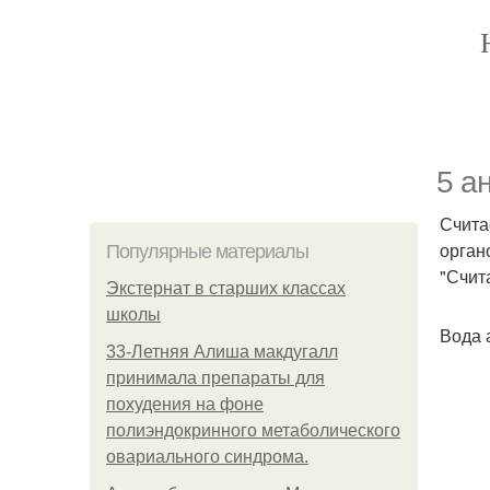
5 а
Счита
орган
Популярные материалы
"Счит
Экстернат в старших классах
школы
Вода 
33-Летняя Алиша макдугалл
принимала препараты для
похудения на фоне
полиэндокринного метаболического
овариального синдрома.