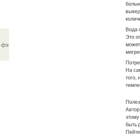
больн
вывед
колич
Вода 
Это о
⇦
может
мигре
Потре
На са
того,
темпе
Полез
Автор
этому
быть 
Пейте