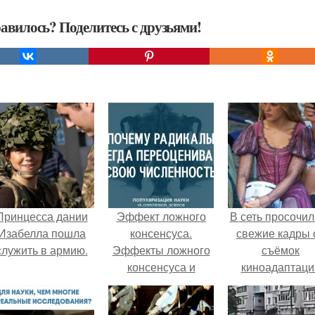
авилось? Поделитесь с друзьями!
Принцесса дании
Эффект ложного
В сеть просочил
Изабелла пошла
консенсуса.
свежие кадры 
служить в армию.
Эффекты ложного
съёмок
консенсуса и
киноадаптаци
ложной
"Рапунцель", и 
уникальности.
внимание