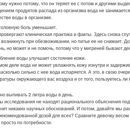
ому нужно потому, что он теряет ее с потом и другими выд
ением продуктов распада из организма вода не занимается,
естве воды в организме.
головную боль уменьшает.
провергают клиническая практика и факты. Здесь снова спу
 возникнуть при обезвоживании, но питье ее не снимает. Д
нь, но может и не помочь, потому что у мигреней бывают де
бление воды улучшает состояние кожи.
мом деле вода не может увлажнять кожу изнутри и задержив
 насколько сильно с нее вода испаряется. А это, в свою очер
ратуры окружающего вас воздуха и от того, пользуетесь л
но выпивать 2 литра воды в день.
ы исследования не находят рационального объяснения под
 нет никаких научных обоснований. И потом, давайте мы рас
рекомендованной дозой для всех? Сравните девочку весом 42
 просто по потребности.