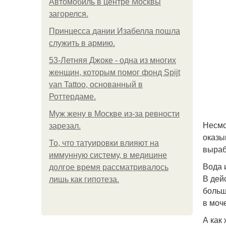
Автомобиль в центре Москвы
загорелся.
Принцесса дании Изабелла пошла
служить в армию.
53-Летняя Джоке - одна из многих
женщин, которым помог фонд Spijt
van Tattoo, основанный в
Роттердаме.
Mуж жену в Москве из-за ревности
Несмо
зарезал.
оказы
То, что татуировки влияют на
выраб
иммунную систему, в медицине
Вода 
долгое время рассматривалось
В дей
лишь как гипотеза.
больш
в моч
А как