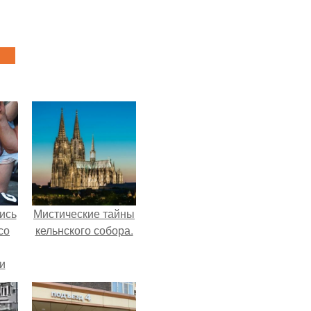
ись
Мистические тайны
со
кельнского собора.
и
всё